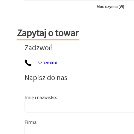
Moc czynna (W)
Zapytaj o towar
Zapytaj o towar
Zadzwoń
52 326 00 81
Napisz do nas
Imię i nazwisko
Firma