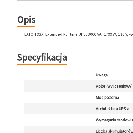
Opis
EATON 9SX, Extended Runtime UPS, 3000 VA, 2700 W, 120 V, wejśc
Specyfikacja
Uwaga
Kolor (wyliczeniowy)
Moc pozorna
Architektura UPS-a
Wymagania środowi
Liczba akumulatoró