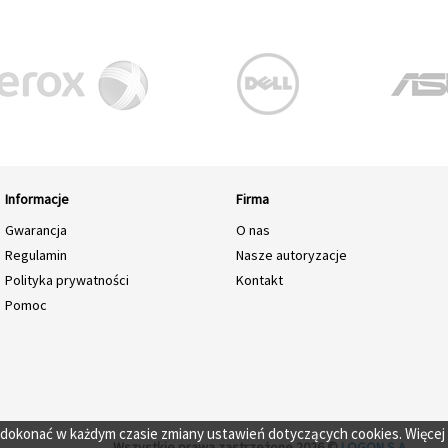
Informacje
Firma
Gwarancja
O nas
Regulamin
Nasze autoryzacje
Polityka prywatności
Kontakt
Pomoc
o dokonać w każdym czasie zmiany ustawień dotyczących cookies. Więcej
Wszystkie prawa zastrzeżone 2026 ©
LOGON S.A.