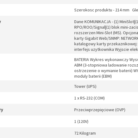
Szerokosc produktu - 214 mm Gl
y
Dane KOMUNIKACJA - (1) MiniSlot|(1
RPO/ROO/Signal|(1) blok mini-zac
rozszerzen Mini-Slot (MS). Opcjo
karty Gigabit Web/SNMP: NETWOR
katalogowy karty przekaznikowej
interfejs uzytkownika Wyjscie elekt
BATERIA Wykres wykonawczy Wyswi
ABM (3-stopniowa ladowanie rozsz
ostrzezenie o wymianie baterii) 
moduly baterii (EBM)
Tower (UPS)
1 x RS-232 (COM)
ry
Przeciwprzepięciowe (OVP)
1 (120V)
72 Kilogram