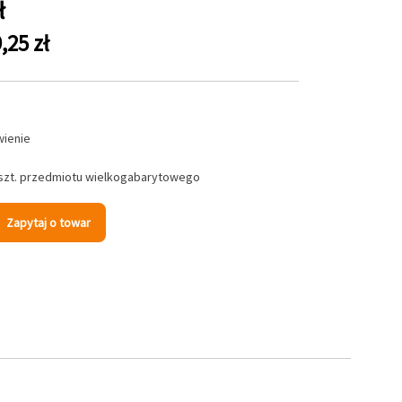
ł
,25 zł
wienie
 szt. przedmiotu wielkogabarytowego
Zapytaj o towar