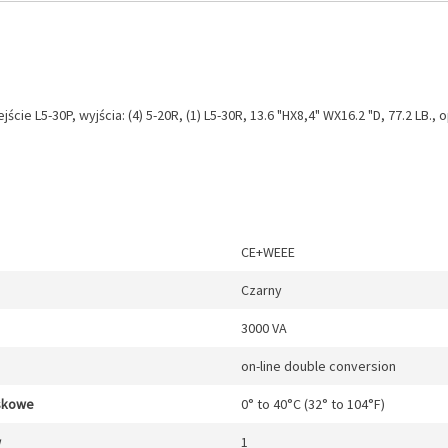
ie L5-30P, wyjścia: (4) 5-20R, (1) L5-30R, 13.6 "HX8,4" WX16.2 "D, 77.2 LB., 
CE+WEEE
Czarny
3000 VA
on-line double conversion
skowe
0° to 40°C (32° to 104°F)
w
1