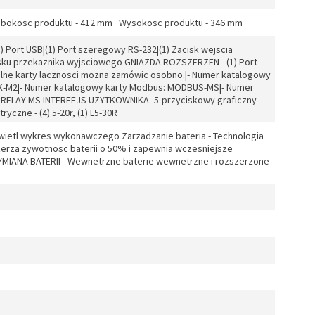
ebokosc produktu - 412 mm Wysokosc produktu - 346 mm
) Port USB|(1) Port szeregowy RS-232|(1) Zacisk wejscia
isku przekaznika wyjsciowego GNIAZDA ROZSZERZEN - (1) Port
nalne karty lacznosci mozna zamówic osobno.|- Numer katalogowy
K-M2|- Numer katalogowy karty Modbus: MODBUS-MS|- Numer
: RELAY-MS INTERFEJS UZYTKOWNIKA -5-przyciskowy graficzny
ryczne - (4) 5-20r, (1) L5-30R
etl wykres wykonawczego Zarzadzanie bateria - Technologia
erza zywotnosc baterii o 50% i zapewnia wczesniejsze
WYMIANA BATERII - Wewnetrzne baterie wewnetrzne i rozszerzone