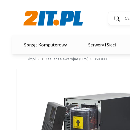
Wyszukiwar
Słowo kluc
2it.pl
Sprzęt Komputerowy
Serwery i Sieci
2it.pl
Zasilacze awaryjne (UPS)
9SX3000