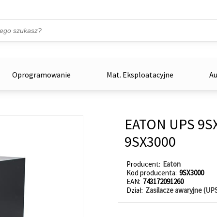
Przejdź do treści
ka
zowe
Oprogramowanie
Mat. Eksploatacyjne
Au
EATON UPS 9SX
9SX3000
Producent
Eaton
Kod producenta
9SX3000
EAN
743172091260
Dział
Zasilacze awaryjne (UP