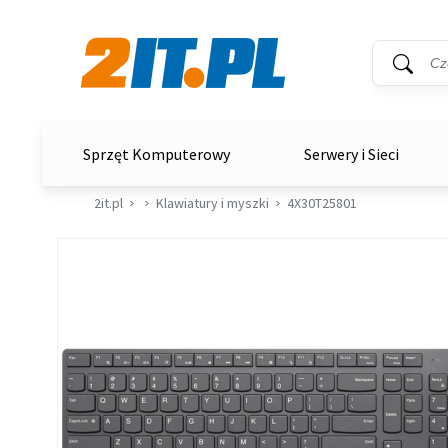
Wyszukiwar
Słowo kluc
2it.pl
Sprzęt Komputerowy
Serwery i Sieci
2it.pl
Klawiatury i myszki
4X30T25801