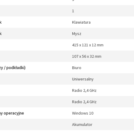
1
k
Klawiatura
k
Mysz
415 x 121 x 12 mm
107 x 56 x 32 mm
y / podkładki)
Biuro
Uniwersalny
Radio 2,4 GHz
Radio 2,4 GHz
y operacyjne
Windows 10
Akumulator