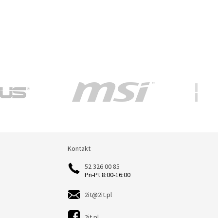
Kontakt
Kontakt
52 326 00 85
Pn-Pt 8:00-16:00
2it@2it.pl
2it.pl