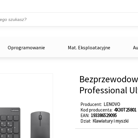
Przejdź do treści
ka
zowe
Oprogramowanie
Mat. Eksploatacyjne
Au
Bezprzewodowa
Professional U
Producent
LENOVO
Kod producenta
4X30T25801
EAN
193386529095
Dział
Klawiatury i myszki