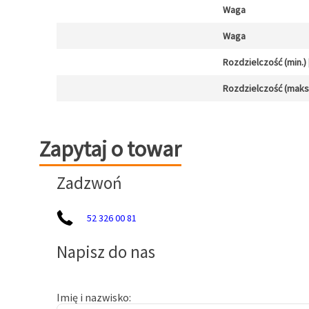
Waga
Waga
Rozdzielczość (min.) [
Rozdzielczość (maks.)
Zapytaj o towar
Zapytaj o towar
Zadzwoń
52 326 00 81
Napisz do nas
Imię i nazwisko