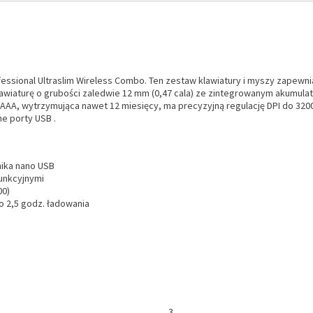
sional Ultraslim Wireless Combo. Ten zestaw klawiatury i myszy zapewnia
klawiaturę o grubości zaledwie 12 mm (0,47 cala) ze zintegrowanym akumula
i AAA, wytrzymująca nawet 12 miesięcy, ma precyzyjną regulację DPI do 
e porty USB .
ika nano USB
funkcyjnymi
00)
o 2,5 godz. ładowania
3