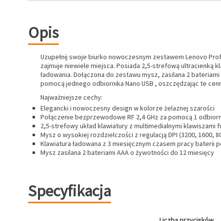
Opis
Uzupełnij swoje biurko nowoczesnym zestawem Lenovo Profes
zajmuje niewiele miejsca. Posiada 2,5-strefową ultracienką 
ładowania. Dołączona do zestawu mysz, zasilana 2 bateriam
pomocą jednego odbiornika Nano USB , oszczędzając te cenn
Najważniejsze cechy:
Elegancki i nowoczesny design w kolorze żelaznej szarości
Połączenie bezprzewodowe RF 2,4 GHz za pomocą 1 odbiorn
2,5-strefowy układ klawiatury z multimedialnymi klawiszami 
Mysz o wysokiej rozdzielczości z regulacją DPI (3200, 1600, 8
Klawiatura ładowana z 3 miesięcznym czasem pracy baterii p
Mysz zasilana 2 bateriami AAA o żywotności do 12 miesięcy
Specyfikacja
Liczba przycisków