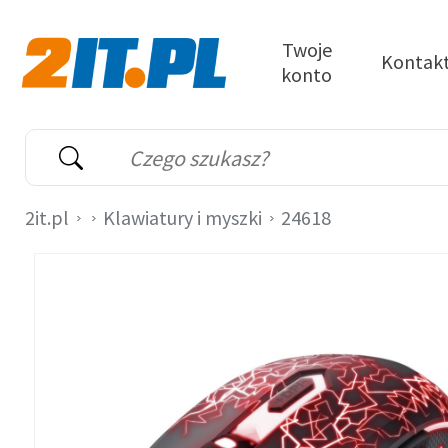
Przejdź do treści
Twoje
Kontak
konto
2it.pl
Wyszukiwarka
Słowo kluczowe
2it.pl
Klawiatury i myszki
24618