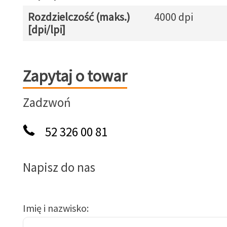
Rozdzielczość (maks.)
4000 dpi
[dpi/lpi]
Zapytaj o towar
Zapytaj o towar
Zadzwoń
52 326 00 81
Napisz do nas
Imię i nazwisko