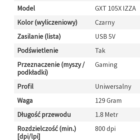
Model
GXT 105X IZZA
Kolor (wyliczeniowy)
Czarny
Zasilanie (lista)
USB 5V
Podświetlenie
Tak
Przeznaczenie (myszy /
Gaming
podkładki)
Profil
Uniwersalny
Waga
129 Gram
Długość przewodu
1.8 Metr
Rozdzielczość (min.)
800 dpi
[dpi/lpi]