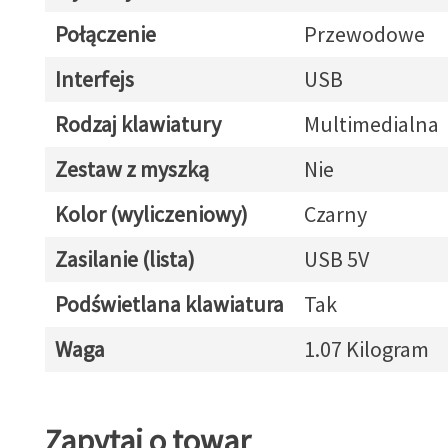
Połączenie
Przewodowe
Interfejs
USB
Rodzaj klawiatury
Multimedialna
Zestaw z myszką
Nie
Kolor (wyliczeniowy)
Czarny
Zasilanie (lista)
USB 5V
Podświetlana klawiatura
Tak
Waga
1.07 Kilogram
Zapytaj o towar
Zapytaj o towar