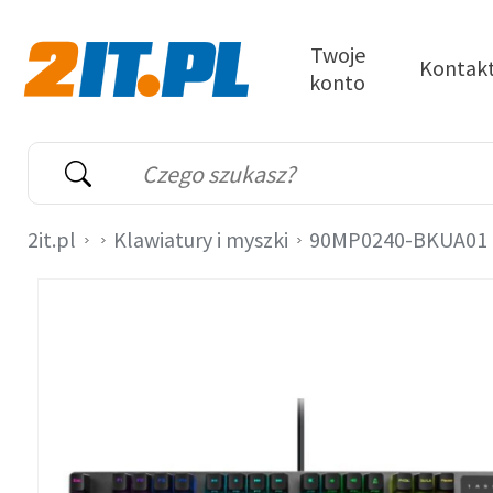
Przejdź do treści
Twoje
Kontak
konto
2it.pl
Wyszukiwarka
Słowo kluczowe
2it.pl
Klawiatury i myszki
90MP0240-BKUA01