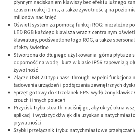
płynnym naciskaniem klawiszy bez efektu luźnego z
czasem reakcji 1 ms, a także żywotnością na poziomi
milionów naciśnięć
Oświetl system za pomocą funkcji ROG: niezależne po
LED RGB każdego klawisza wraz z centralnym oświetl
klawiatury, podświetlone logo ROG, a także spersona
efekty świetlne
Stworzona do długiego użytkowania: górna płyta ze s
odporność na wodę i kurz w klasie IP56 zapewniają d
żywotność
Złącze USB 2.0 typu pass-through: w pełni funkcjonal
ładowania urządzeń i podłączania zewnętrznych dys
Sprzęt gotowy do strzelanek FPS: wydłużony klawisz C
crouch i innych poleceń
Przycisk trybu stealth: naciśnij go, aby ukryć okna wsz
aplikacji i wyciszyć dźwięk dla uzyskania natychmiast
prywatności
Szybki przełącznik trybu: natychmiastowe przełączan