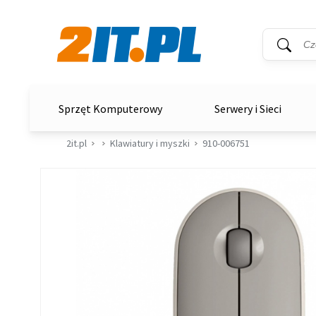
Wyszukiwar
Słowo kluc
2it.pl
Sprzęt Komputerowy
Serwery i Sieci
2it.pl
Klawiatury i myszki
910-006751