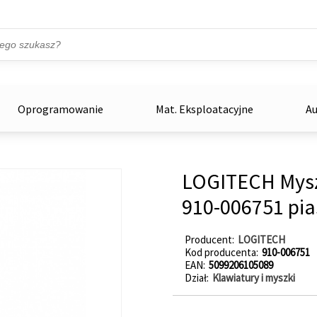
Przejdź do treści
ka
zowe
Oprogramowanie
Mat. Eksploatacyjne
Au
LOGITECH Mys
910-006751 pi
Producent
LOGITECH
Kod producenta
910-006751
EAN
5099206105089
Dział
Klawiatury i myszki