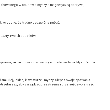
USB chowanego w obudowie myszy z magnetyczną pokrywą.
 wygodne, że trudno będzie Ci ją puścić.
 reszty Twoich dodatków.
awia, że nie musisz martwić się o utratę zasilania. Mysz Pebble
smukłej, lekkiej klawiaturze i myszy. Ulepsz swoje spotkania
rzebujesz, aby zarządzać przestrzenią i przenieść swoje treści