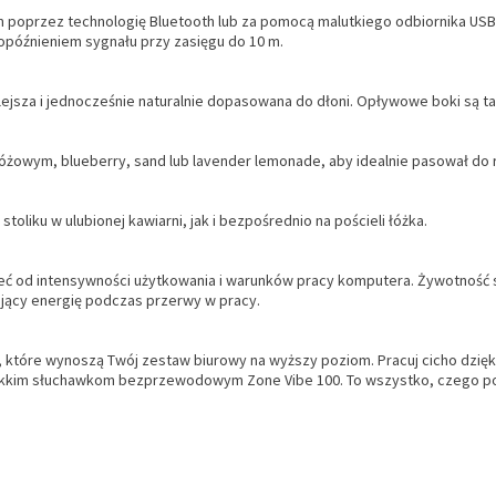
em poprzez technologię Bluetooth lub za pomocą malutkiego odbiornika 
 opóźnieniem sygnału przy zasięgu do 10 m.
jsza i jednocześnie naturalnie dopasowana do dłoni. Opływowe boki są tak
różowym, blueberry, sand lub lavender lemonade, aby idealnie pasował do
oliku w ulubionej kawiarni, jak i bezpośrednio na pościeli łóżka.
eć od intensywności użytkowania i warunków pracy komputera. Żywotność spr
ający energię podczas przerwy w pracy.
które wynoszą Twój zestaw biurowy na wyższy poziom. Pracuj cicho dzięki 
 lekkim słuchawkom bezprzewodowym Zone Vibe 100. To wszystko, czego pot