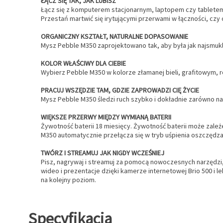
ŁĄCZ SIĘ TAK, JAK LUBISZ
Łącz się z komputerem stacjonarnym, laptopem czy tablet
Przestań martwić się irytującymi przerwami w łączności, czy
ORGANICZNY KSZTAŁT, NATURALNE DOPASOWANIE
Mysz Pebble M350 zaprojektowano tak, aby była jak najsmukle
KOLOR WŁAŚCIWY DLA CIEBIE
Wybierz Pebble M350 w kolorze złamanej bieli, grafitowym, 
PRACUJ WSZĘDZIE TAM, GDZIE ZAPROWADZI CIĘ ŻYCIE
Mysz Pebble M350 śledzi ruch szybko i dokładnie zarówno na st
WIĘKSZE PRZERWY MIĘDZY WYMIANĄ BATERII
Żywotność baterii 18 miesięcy. Żywotność baterii może zależ
M350 automatycznie przełącza się w tryb uśpienia oszczędz
TWÓRZ I STREAMUJ JAK NIGDY WCZEŚNIEJ
Pisz, nagrywaj i streamuj za pomocą nowoczesnych narzędzi, 
wideo i prezentacje dzięki kamerze internetowej Brio 500 i
na kolejny poziom.
Specyfikacja