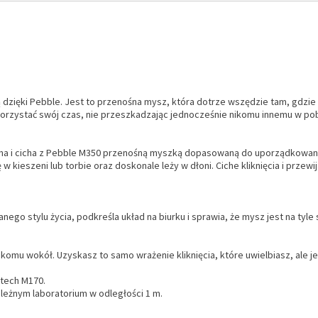
dzięki Pebble. Jest to przenośna mysz, która dotrze wszędzie tam, gdzie z
ykorzystać swój czas, nie przeszkadzając jednocześnie nikomu innemu w pob
sna i cicha z Pebble M350 przenośną myszką dopasowaną do uporządkowane
ę w kieszeni lub torbie oraz doskonale leży w dłoni. Ciche kliknięcia i prze
stylu życia, podkreśla układ na biurku i sprawia, że mysz jest na tyle sm
nikomu wokół. Uzyskasz to samo wrażenie kliknięcia, które uwielbiasz, al
tech M170.
leżnym laboratorium w odległości 1 m.