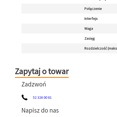
Połączenie
Interfejs
Waga
Zasięg
Rozdzielczość (maks.)
Zapytaj o towar
Zapytaj o towar
Zadzwoń
52 326 00 81
Napisz do nas