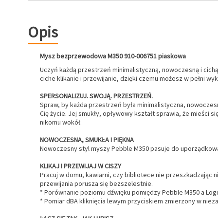
Opis
Mysz bezprzewodowa M350 910-006751 piaskowa
Uczyń każdą przestrzeń minimalistyczną, nowoczesną i cichą 
ciche klikanie i przewijanie, dzięki czemu możesz w pełni w
SPERSONALIZUJ. SWOJĄ. PRZESTRZEŃ.
Spraw, by każda przestrzeń była minimalistyczna, nowocze
Cię życie. Jej smukły, opływowy kształt sprawia, że mieści si
nikomu wokół.
NOWOCZESNA, SMUKŁA I PIĘKNA
Nowoczesny styl myszy Pebble M350 pasuje do uporządkowanego 
KLIKAJ I PRZEWIJAJ W CISZY
Pracuj w domu, kawiarni, czy bibliotece nie przeszkadzając 
przewijania porusza się bezszelestnie.
* Porównanie poziomu dźwięku pomiędzy Pebble M350 a Logi
* Pomiar dBA kliknięcia lewym przyciskiem zmierzony w nieza