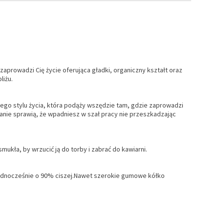
aprowadzi Cię życie oferująca gładki, organiczny kształt oraz
liżu.
go stylu życia, która podąży wszędzie tam, gdzie zaprowadzi
wijanie sprawią, że wpadniesz w szał pracy nie przeszkadzając
ukła, by wrzucić ją do torby i zabrać do kawiarni.
e jednocześnie o 90% ciszej.Nawet szerokie gumowe kółko