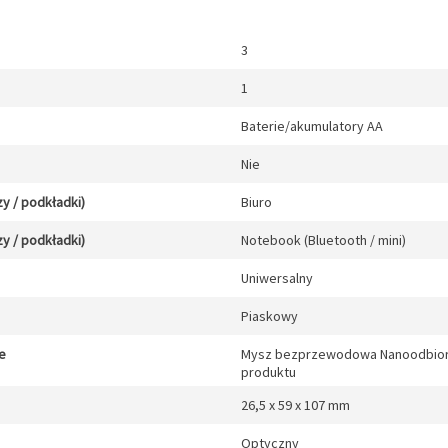
3
1
Baterie/akumulatory AA
Nie
y / podkładki)
Biuro
y / podkładki)
Notebook (Bluetooth / mini)
Uniwersalny
Piaskowy
e
Mysz bezprzewodowa Nanoodbiorni
produktu
26,5 x 59 x 107 mm
Optyczny