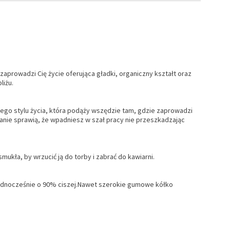
aprowadzi Cię życie oferująca gładki, organiczny kształt oraz
liżu.
go stylu życia, która podąży wszędzie tam, gdzie zaprowadzi
wijanie sprawią, że wpadniesz w szał pracy nie przeszkadzając
ukła, by wrzucić ją do torby i zabrać do kawiarni.
e jednocześnie o 90% ciszej.Nawet szerokie gumowe kółko