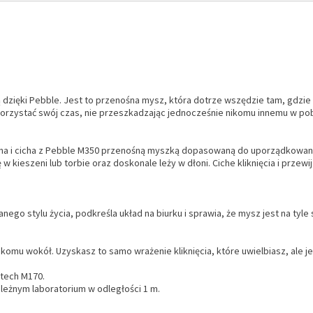
dzięki Pebble. Jest to przenośna mysz, która dotrze wszędzie tam, gdzie z
ykorzystać swój czas, nie przeszkadzając jednocześnie nikomu innemu w pob
sna i cicha z Pebble M350 przenośną myszką dopasowaną do uporządkowane
ę w kieszeni lub torbie oraz doskonale leży w dłoni. Ciche kliknięcia i prze
stylu życia, podkreśla układ na biurku i sprawia, że mysz jest na tyle sm
nikomu wokół. Uzyskasz to samo wrażenie kliknięcia, które uwielbiasz, al
tech M170.
leżnym laboratorium w odległości 1 m.