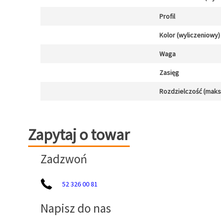
Profil
Kolor (wyliczeniowy)
Waga
Zasięg
Rozdzielczość (maks.)
Zapytaj o towar
Zapytaj o towar
Zadzwoń
52 326 00 81
Napisz do nas