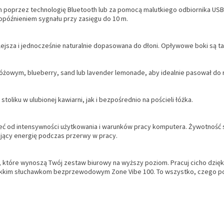
em poprzez technologię Bluetooth lub za pomocą malutkiego odbiornika 
 opóźnieniem sygnału przy zasięgu do 10 m.
jsza i jednocześnie naturalnie dopasowana do dłoni. Opływowe boki są tak
różowym, blueberry, sand lub lavender lemonade, aby idealnie pasował do
oliku w ulubionej kawiarni, jak i bezpośrednio na pościeli łóżka.
eć od intensywności użytkowania i warunków pracy komputera. Żywotność spr
ający energię podczas przerwy w pracy.
które wynoszą Twój zestaw biurowy na wyższy poziom. Pracuj cicho dzięki 
 lekkim słuchawkom bezprzewodowym Zone Vibe 100. To wszystko, czego pot