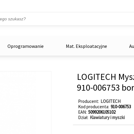
Przejdź do treści
ka
zowe
Oprogramowanie
Mat. Eksploatacyjne
Au
LOGITECH Mys
910-006753 b
Producent
LOGITECH
Kod producenta
910-006753
EAN
5099206105102
Dział
Klawiatury i myszki