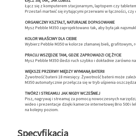
ŁĄCZ SIĘ TAK, JAK LUBISZ
Łącz się z komputerem stacjonarnym, laptopem czy tablet
Przestań martwić się irytującymi przerwami w łączności, czy
ORGANICZNY KSZTAŁT, NATURALNE DOPASOWANIE
Mysz Pebble M350 zaprojektowano tak, aby była jak najsmukle
KOLOR WŁAŚCIWY DLA CIEBIE
Wybierz Pebble M350 w kolorze złamanej bieli, grafitowym, 
PRACUJ WSZĘDZIE TAM, GDZIE ZAPROWADZI CIĘ ŻYCIE
Mysz Pebble M350 śledzi ruch szybko i dokładnie zarówno na st
WIĘKSZE PRZERWY MIĘDZY WYMIANĄ BATERII
Żywotność baterii 18 miesięcy. Żywotność baterii może zależ
M350 automatycznie przełącza się w tryb uśpienia oszczędz
TWÓRZ I STREAMUJ JAK NIGDY WCZEŚNIEJ
Pisz, nagrywaj i streamuj za pomocą nowoczesnych narzędzi, 
wideo i prezentacje dzięki kamerze internetowej Brio 500 i
na kolejny poziom.
Specyfikacja