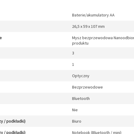
Baterie/akumulatory AA
26,5 x 59 x 107 mm
e
Mysz bezprzewodowa Nanoodbiorni
produktu
3
1
Optyczny
Bezprzewodowe
Bluetooth
Nie
y / podkładki)
Biuro
y / podkładki)
Notebook (Bluetooth / mini)