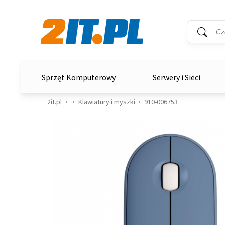
Wyszukiwar
Słowo kluc
2it.pl
Sprzęt Komputerowy
Serwery i Sieci
2it.pl
Klawiatury i myszki
910-006753