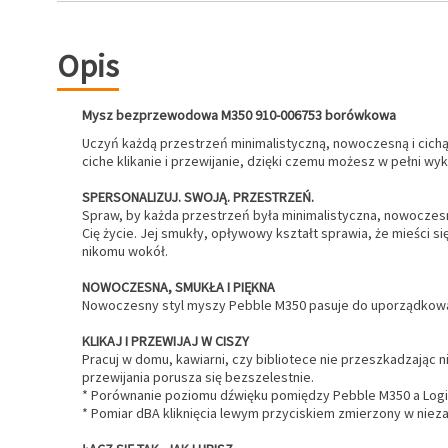
Opis
Mysz bezprzewodowa M350 910-006753 borówkowa
Uczyń każdą przestrzeń minimalistyczną, nowoczesną i cichą 
ciche klikanie i przewijanie, dzięki czemu możesz w pełni w
SPERSONALIZUJ. SWOJĄ. PRZESTRZEŃ.
Spraw, by każda przestrzeń była minimalistyczna, nowocze
Cię życie. Jej smukły, opływowy kształt sprawia, że mieści si
nikomu wokół.
NOWOCZESNA, SMUKŁA I PIĘKNA
Nowoczesny styl myszy Pebble M350 pasuje do uporządkowanego 
KLIKAJ I PRZEWIJAJ W CISZY
Pracuj w domu, kawiarni, czy bibliotece nie przeszkadzając 
przewijania porusza się bezszelestnie.
* Porównanie poziomu dźwięku pomiędzy Pebble M350 a Logi
* Pomiar dBA kliknięcia lewym przyciskiem zmierzony w nieza