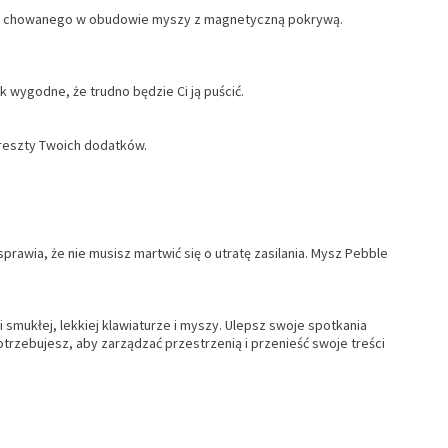
USB chowanego w obudowie myszy z magnetyczną pokrywą.
 wygodne, że trudno będzie Ci ją puścić.
 reszty Twoich dodatków.
awia, że nie musisz martwić się o utratę zasilania. Mysz Pebble
smukłej, lekkiej klawiaturze i myszy. Ulepsz swoje spotkania
rzebujesz, aby zarządzać przestrzenią i przenieść swoje treści