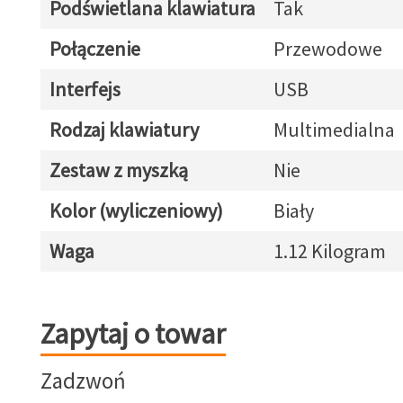
Podświetlana klawiatura
Tak
Połączenie
Przewodowe
Interfejs
USB
Rodzaj klawiatury
Multimedialna
Zestaw z myszką
Nie
Kolor (wyliczeniowy)
Biały
Waga
1.12 Kilogram
Zapytaj o towar
Zapytaj o towar
Zadzwoń