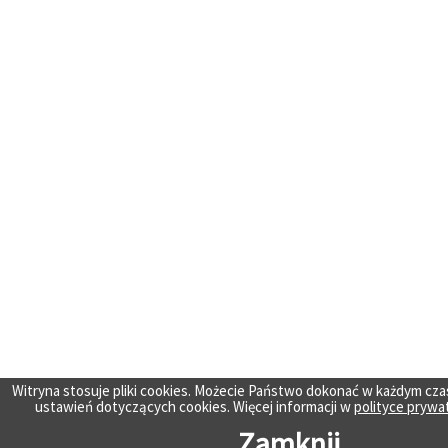
Witryna stosuje pliki cookies. Możecie Państwo dokonać w każdym cza
ustawień dotyczących cookies. Więcej informacji w
polityce prywa
Zamknij