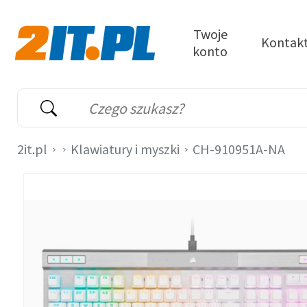
Przejdź do treści
Twoje
Kontak
konto
2it.pl
Wyszukiwarka
Słowo kluczowe
2it.pl
Klawiatury i myszki
CH-910951A-NA