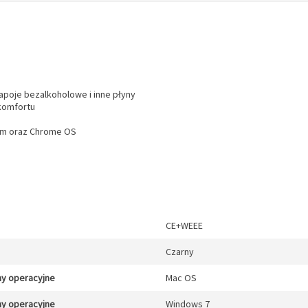
apoje bezalkoholowe i inne płyny
komfortu
zym oraz Chrome OS
CE+WEEE
Czarny
y operacyjne
Mac OS
y operacyjne
Windows 7