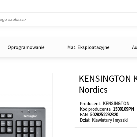
Przejdź do treści
ka
zowe
Oprogramowanie
Mat. Eksploatacyjne
Au
KENSINGTON Kl
Nordics
Producent
KENSINGTON
Kod producenta
1500109PN
EAN
5028252292320
Dział
Klawiatury i myszki