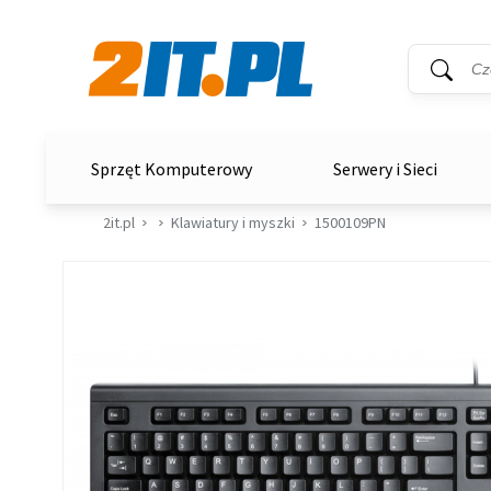
Wyszukiwar
Słowo kluc
2it.pl
Sprzęt Komputerowy
Serwery i Sieci
2it.pl
Klawiatury i myszki
1500109PN