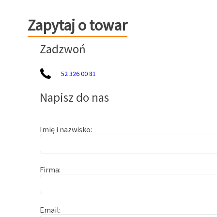
Zapytaj o towar
Zapytaj o towar
Zadzwoń
52 326 00 81
Napisz do nas
Imię i nazwisko
Firma
Email