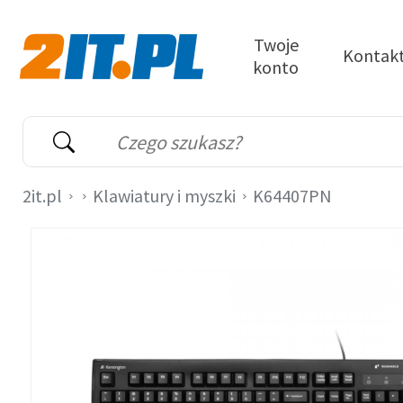
Przejdź do treści
Twoje
Kontak
konto
2it.pl
Wyszukiwarka
Słowo kluczowe
2it.pl
Klawiatury i myszki
K64407PN