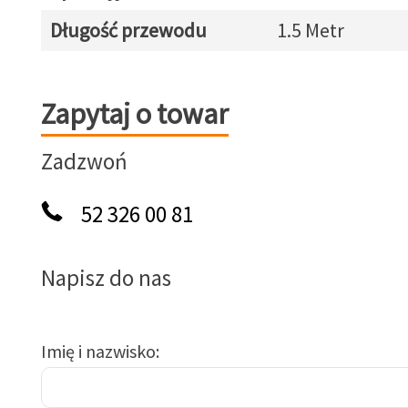
Długość przewodu
1.5 Metr
Zapytaj o towar
Zapytaj o towar
Zadzwoń
52 326 00 81
Napisz do nas
Imię i nazwisko