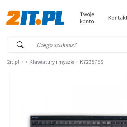
Przejdź do treści
Twoje
Kontak
konto
2it.pl
Wyszukiwarka
Słowo kluczowe
2it.pl
Klawiatury i myszki
K72357ES