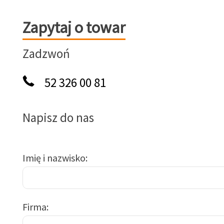
Zapytaj o towar
Zapytaj o towar
Zadzwoń
52 326 00 81
Napisz do nas
Imię i nazwisko
Firma