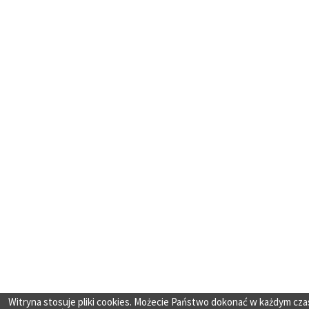
Witryna stosuje pliki cookies. Możecie Państwo dokonać w każdym cza