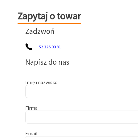
Zapytaj o towar
Zapytaj o towar
Zadzwoń
52 326 00 81
Napisz do nas
Imię i nazwisko
Firma
Email