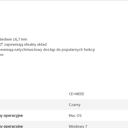
zaledwie 16,7 mm
0° zapewniają idealny układ
ewniają natychmiastowy dostęp do popularnych funkcji
ym
CE+WEEE
Czarny
y operacyjne
Mac OS
y operacyjne
Windows 7