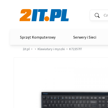
Wyszukiwar
Słowo kluc
2it.pl
Sprzęt Komputerowy
Serwery i Sieci
2it.pl
Klawiatury i myszki
K72357IT