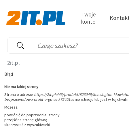
Przejdź do treści
Twoje
Kontak
konto
2it.pl
Wyszukiwarka
Słowo kluczowe
2it.pl
Błąd
Nie ma takiej strony
Strona o adresie
https://2it.pl:443/produkt/823045/kensington-klawiatu
bezprzewodowa-profit-ergo-es-k75401es
nie istnieje lub jest w tej chwili
Możesz:
powrócić do poprzedniej strony
przejść na stronę główną
skorzystać z wyszukiwarki