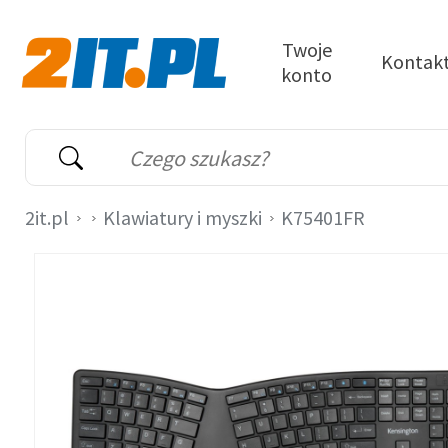
Przejdź do treści
Twoje
Kontak
konto
2it.pl
Wyszukiwarka
Słowo kluczowe
2it.pl
Klawiatury i myszki
K75401FR