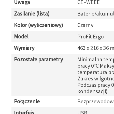
Uwaga
CE+WEEE
Zasilanie (lista)
Baterie/akumul
Kolor (wyliczeniowy)
Czarny
Model
ProFit Ergo
Wymiary
463 x 216 x 36
Pozostałe parametry
Minimalna tem
pracy 0°C Maks
temperatura pr
Zakres wilgotno
Podczas pracy 0
kondensacji)
Połączenie
Bezprzewodow
Interfejs
USB