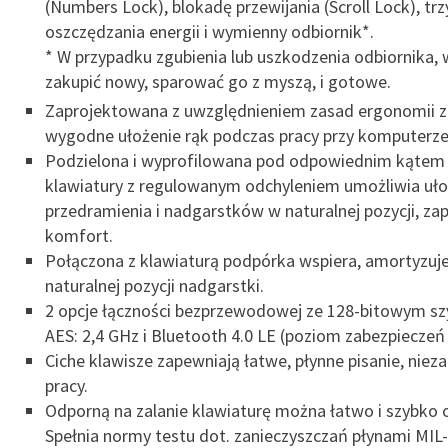
(Numbers Lock), blokadę przewijania (Scroll Lock), trz
oszczędzania energii i wymienny odbiornik*.
* W przypadku zgubienia lub uszkodzenia odbiornika, 
zakupić nowy, sparować go z myszą, i gotowe.
Zaprojektowana z uwzględnieniem zasad ergonomii 
wygodne ułożenie rąk podczas pracy przy komputerze
Podzielona i wyprofilowana pod odpowiednim kątem 
klawiatury z regulowanym odchyleniem umożliwia ułoż
przedramienia i nadgarstków w naturalnej pozycji, za
komfort.
Połączona z klawiaturą podpórka wspiera, amortyzuje
naturalnej pozycji nadgarstki.
2 opcje łączności bezprzewodowej ze 128-bitowym s
AES: 2,4 GHz i Bluetooth 4.0 LE (poziom zabezpieczeń
Ciche klawisze zapewniają łatwe, płynne pisanie, niez
pracy.
Odporną na zalanie klawiaturę można łatwo i szybko o
Spełnia normy testu dot. zanieczyszczań płynami MI