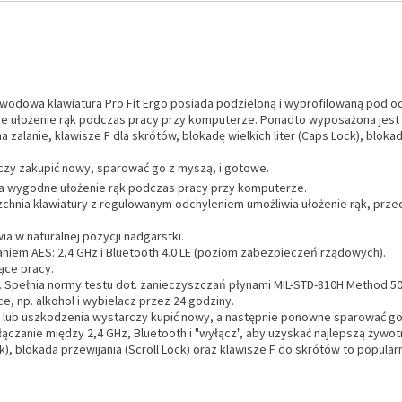
odowa klawiatura Pro Fit Ergo posiada podzieloną i wyprofilowaną pod 
łożenie rąk podczas pracy przy komputerze. Ponadto wyposażona jest w 
alanie, klawisze F dla skrótów, blokadę wielkich liter (Caps Lock), blokadę
czy zakupić nowy, sparować go z myszą, i gotowe.
a wygodne ułożenie rąk podczas pracy przy komputerze.
nia klawiatury z regulowanym odchyleniem umożliwia ułożenie rąk, przedr
a w naturalnej pozycji nadgarstki.
iem AES: 2,4 GHz i Bluetooth 4.0 LE (poziom zabezpieczeń rządowych).
ące pracy.
ć. Spełnia normy testu dot. zanieczyszczań płynami MIL-STD-810H Method 5
e, np. alkohol i wybielacz przez 24 godziny.
 lub uszkodzenia wystarczy kupić nowy, a następnie ponowne sparować go
ączanie między 2,4 GHz, Bluetooth i "wyłącz", aby uzyskać najlepszą żywotn
k), blokada przewijania (Scroll Lock) oraz klawisze F do skrótów to popular