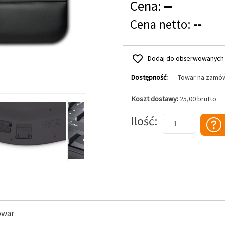
Cena:
--
Cena netto:
--
Dodaj do obserwowanych
Dostępność:
Towar na zamó
Koszt dostawy:
25,00 brutto
Dodaj do koszyka
Ilość
owar