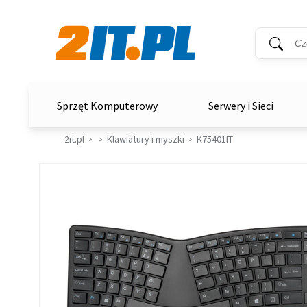
Wyszukiwar
Słowo kluc
2it.pl
Sprzęt Komputerowy
Serwery i Sieci
2it.pl
Klawiatury i myszki
K75401IT