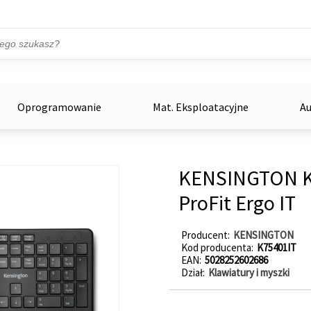
Przejdź do treści
ka
zowe
Oprogramowanie
Mat. Eksploatacyjne
Au
KENSINGTON K
ProFit Ergo IT
Producent
KENSINGTON
Kod producenta
K75401IT
EAN
5028252602686
Dział
Klawiatury i myszki