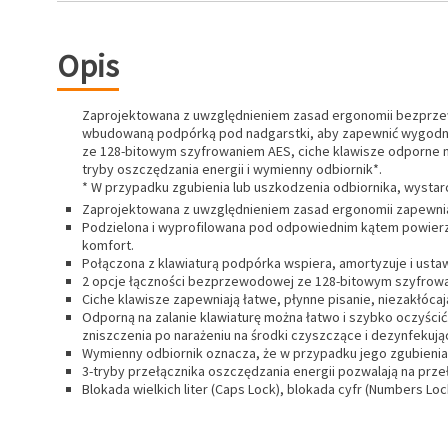
Opis
Zaprojektowana z uwzględnieniem zasad ergonomii bezprzew
wbudowaną podpórką pod nadgarstki, aby zapewnić wygodne u
ze 128-bitowym szyfrowaniem AES, ciche klawisze odporne na z
tryby oszczędzania energii i wymienny odbiornik*.
* W przypadku zgubienia lub uszkodzenia odbiornika, wystar
Zaprojektowana z uwzględnieniem zasad ergonomii zapewni
Podzielona i wyprofilowana pod odpowiednim kątem powierzch
komfort.
Połączona z klawiaturą podpórka wspiera, amortyzuje i ustawi
2 opcje łączności bezprzewodowej ze 128-bitowym szyfrowan
Ciche klawisze zapewniają łatwe, płynne pisanie, niezakłócaj
Odporną na zalanie klawiaturę można łatwo i szybko oczyści
zniszczenia po narażeniu na środki czyszczące i dezynfekując
Wymienny odbiornik oznacza, że w przypadku jego zgubienia
3-tryby przełącznika oszczędzania energii pozwalają na przeł
Blokada wielkich liter (Caps Lock), blokada cyfr (Numbers Loc