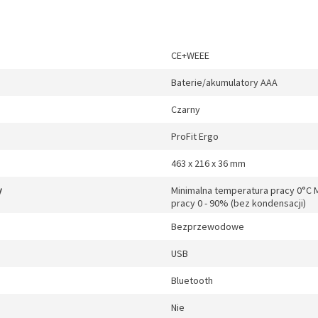
CE+WEEE
Baterie/akumulatory AAA
Czarny
ProFit Ergo
463 x 216 x 36 mm
y
Minimalna temperatura pracy 0°C 
pracy 0 - 90% (bez kondensacji)
Bezprzewodowe
USB
Bluetooth
Nie