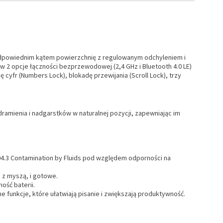
odpowiednim kątem powierzchnię z regulowanym odchyleniem i
2 opcje łączności bezprzewodowej (2,4 GHz i Bluetooth 4.0 LE)
 cyfr (Numbers Lock), blokadę przewijania (Scroll Lock), trzy
amienia i nadgarstków w naturalnej pozycji, zapewniając im
04.3 Contamination by Fluids pod względem odporności na
 z myszą, i gotowe.
ość baterii.
ne funkcje, które ułatwiają pisanie i zwiększają produktywność.