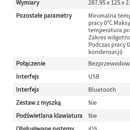
Wymiary
287.95 x 125 x 
Pozostałe parametry
Minimalna tem
pracy 0°C Maks
temperatura pr
Zakres wilgotno
Podczas pracy 0
kondensacji)
Połączenie
Bezprzewodow
Interfejs
USB
Interfejs
Bluetooth
Zestaw z myszką
Nie
Podświetlana klawiatura
Nie
Obsługiwane systemy
iOS