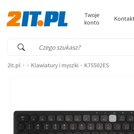
Przejdź do treści
Twoje
Kontak
konto
2it.pl
Wyszukiwarka
Słowo kluczowe
2it.pl
Klawiatury i myszki
K75502ES