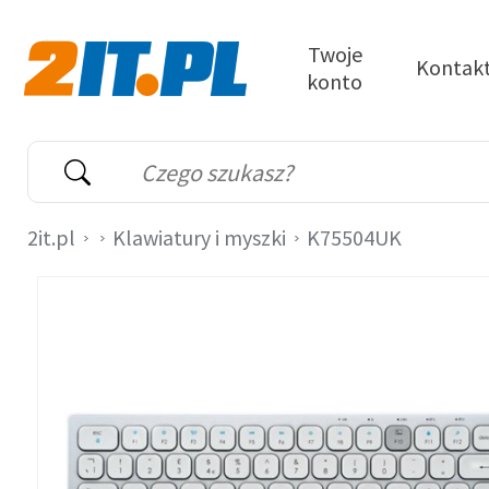
Przejdź do treści
Twoje
Kontak
konto
2it.pl
Wyszukiwarka
Słowo kluczowe
2it.pl
Klawiatury i myszki
K75504UK