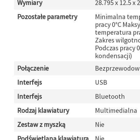
Wymiary
28.795 x 12.5 x 
Pozostałe parametry
Minimalna tem
pracy 0°C Maks
temperatura pr
Zakres wilgotno
Podczas pracy 0
kondensacji)
Połączenie
Bezprzewodow
Interfejs
USB
Interfejs
Bluetooth
Rodzaj klawiatury
Multimedialna
Zestaw z myszką
Nie
Podświetlana klawiatura
Nie