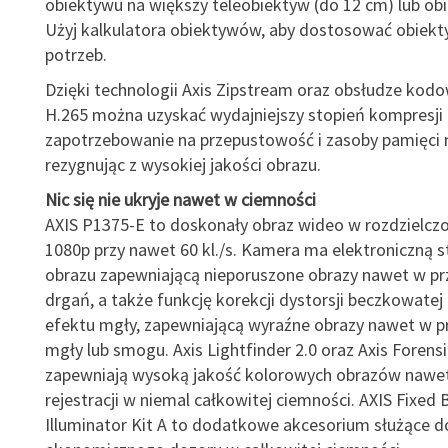
obiektywu na większy teleobiektyw (do 12 cm) lub obi
Użyj kalkulatora obiektywów, aby dostosować obiek
potrzeb.
Dzięki technologii Axis Zipstream oraz obsłudze kodo
H.265 można uzyskać wydajniejszy stopień kompresji 
zapotrzebowanie na przepustowość i zasoby pamięci 
rezygnując z wysokiej jakości obrazu.
Nic się nie ukryje nawet w ciemności
AXIS P1375-E to doskonały obraz wideo w rozdzielcz
1080p przy nawet 60 kl./s. Kamera ma elektroniczną st
obrazu zapewniającą nieporuszone obrazy nawet w p
drgań, a także funkcję korekcji dystorsji beczkowatej
efektu mgły, zapewniającą wyraźne obrazy nawet w p
mgły lub smogu. Axis Lightfinder 2.0 oraz Axis Foren
zapewniają wysoką jakość kolorowych obrazów nawe
rejestracji w niemal całkowitej ciemności. AXIS Fixed 
Illuminator Kit A to dodatkowe akcesorium służące d