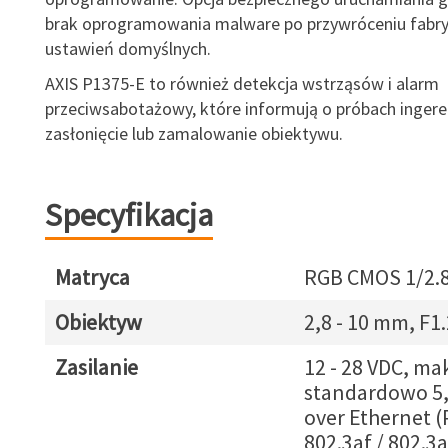
brak oprogramowania malware po przywróceniu fabr
ustawień domyślnych.
AXIS P1375-E to również detekcja wstrząsów i alarm
przeciwsabotażowy, które informują o próbach ingerenc
zasłonięcie lub zamalowanie obiektywu.
Specyfikacja
Matryca
RGB CMOS 1/2.
Obiektyw
2,8 - 10 mm, F1.
Zasilanie
12 - 28 VDC, mak
standardowo 5
over Ethernet (
802.3af / 802.3a