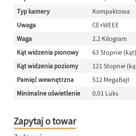
Typ kamery
Kompaktowa
Uwaga
CE+WEEE
Waga
2.2 Kilogram
Kąt widzenia pionowy
63 Stopnie (kąt
Kąt widzenia poziomy
121 Stopnie (ką
Pamięć wewnętrzna
512 MegaBajt
Minimalne oświetlenie
0.01 Luks
Zapytaj o towar
Zapytaj o towar