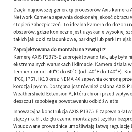
Dzięki najnowszej generacji procesorów Axis kamera 
Network Camera zapewnia doskonałą jakość obrazu w
stopień zabezpieczeń. To idealna kamera do dozoru r
obszarów, gdzie konieczne jest uzyskanie wysokiej s
takich jak doki załadunkowe, parkingi lub parki miejski
Zaprojektowana do montażu na zewnątrz
Kamerę AXIS P1375-E zaprojektowano tak, aby była 
ekstremalnych warunkach i klimacie. Kamera działa w
temperatur od -40°C do 60°C (od -40°F do 140°F). Kon
IP66, IP67, IK10 oraz NEMA 4X zapewnia ochronę prz
korozją i pyłem. Dostępna jest również osłona AXIS P
Weathershield Extension A, która chroni przed wpływ
deszczu i zapobiega powstawaniu odbić światła.
Innowacyjna konstrukcja AXIS P1375-E zapewnia łatw
złączy i kabli, dzięki czemu montaż jest szybki i bezp
Wbudowane prowadnice umożliwiają łatwą regulację 