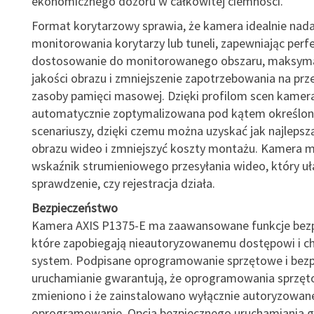
ekonomicznego dozoru w całkowitej ciemności.
Format korytarzowy sprawia, że kamera idealnie nada
monitorowania korytarzy lub tuneli, zapewniając perf
dostosowanie do monitorowanego obszaru, maksyma
jakości obrazu i zmniejszenie zapotrzebowania na prz
zasoby pamięci masowej. Dzięki profilom scen kamer
automatycznie zoptymalizowana pod kątem określon
scenariuszy, dzięki czemu można uzyskać jak najlepsz
obrazu wideo i zmniejszyć koszty montażu. Kamera 
wskaźnik strumieniowego przesyłania wideo, który uł
sprawdzenie, czy rejestracja działa.
Bezpieczeństwo
Kamera AXIS P1375-E ma zaawansowane funkcje bez
które zapobiegają nieautoryzowanemu dostępowi i ch
system. Podpisane oprogramowanie sprzętowe i bezp
uruchamianie gwarantują, że oprogramowania sprzęt
zmieniono i że zainstalowano wyłącznie autoryzowan
oprogramowanie. Opcja bezpiecznego uruchamiania 