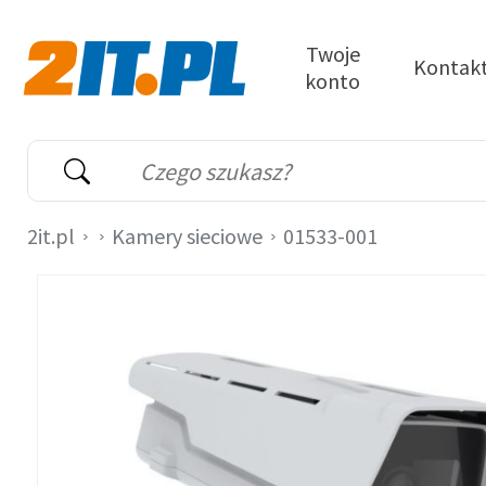
Przejdź do treści
Twoje
Kontak
konto
2it.pl
Wyszukiwarka
Słowo kluczowe
2it.pl
Kamery sieciowe
01533-001