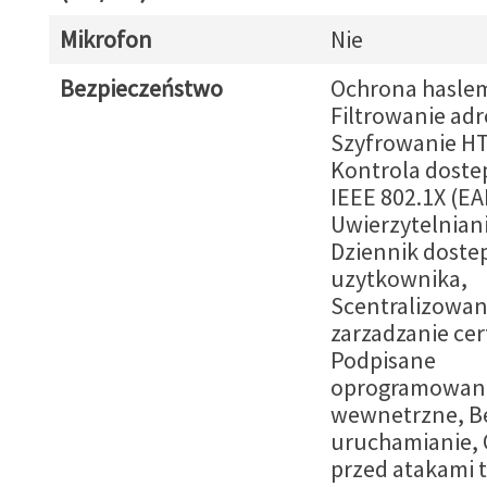
Mikrofon
Nie
Bezpieczeństwo
Ochrona hasle
Filtrowanie adr
Szyfrowanie H
Kontrola dostep
IEEE 802.1X (EA
Uwierzytelniani
Dziennik doste
uzytkownika,
Scentralizowa
zarzadzanie cer
Podpisane
oprogramowan
wewnetrzne, B
uruchamianie,
przed atakami 