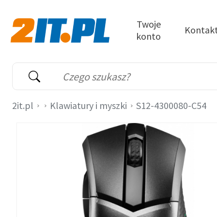
Przejdź do treści
Twoje
Kontak
konto
2it.pl
Wyszukiwarka
Słowo kluczowe
2it.pl
Klawiatury i myszki
S12-4300080-C54