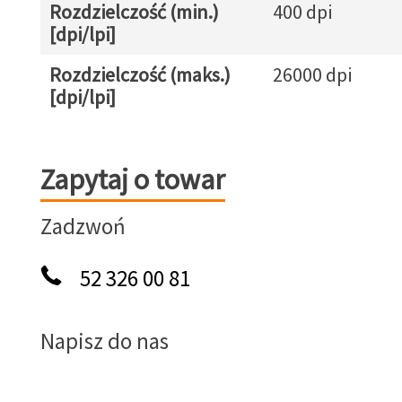
Rozdzielczość (min.)
400 dpi
[dpi/lpi]
Rozdzielczość (maks.)
26000 dpi
[dpi/lpi]
Zapytaj o towar
Zapytaj o towar
Zadzwoń
52 326 00 81
Napisz do nas