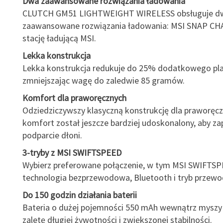
Dwa zaawansowane rozwiązania ładowania
CLUTCH GM51 LIGHTWEIGHT WIRELESS obsługuje d
zaawansowane rozwiązania ładowania: MSI SNAP CH
stację ładującą MSI.
Lekka konstrukcja
Lekka konstrukcja redukuje do 25% dodatkowego pla
zmniejszając wagę do zaledwie 85 gramów.
Komfort dla praworęcznych
Odziedziczywszy klasyczną konstrukcję dla praworęc
komfort został jeszcze bardziej udoskonalony, aby za
podparcie dłoni.
3-tryby z MSI SWIFTSPEED
Wybierz preferowane połączenie, w tym MSI SWIFTSP
technologia bezprzewodowa, Bluetooth i tryb przew
Do 150 godzin działania baterii
Bateria o dużej pojemności 550 mAh wewnątrz myszy
zaletę długiej żywotności i zwiększonej stabilności.