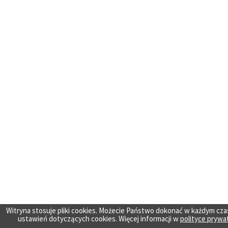
Witryna stosuje pliki cookies. Możecie Państwo dokonać w każdym cza
ustawień dotyczących cookies. Więcej informacji w
polityce prywa