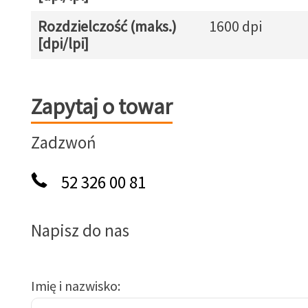
Rozdzielczość (maks.)
1600 dpi
[dpi/lpi]
Zapytaj o towar
Zapytaj o towar
Zadzwoń
52 326 00 81
Napisz do nas
Imię i nazwisko