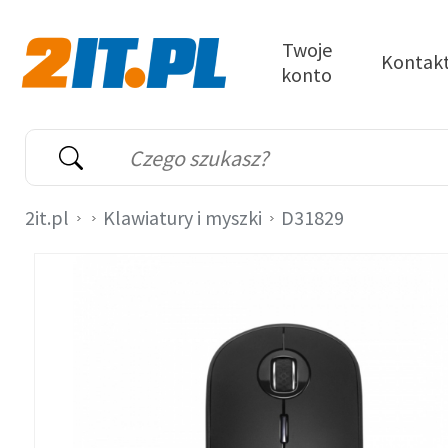
Przejdź do treści
Twoje
Kontak
konto
2it.pl
Wyszukiwarka
Słowo kluczowe
2it.pl
Klawiatury i myszki
D31829