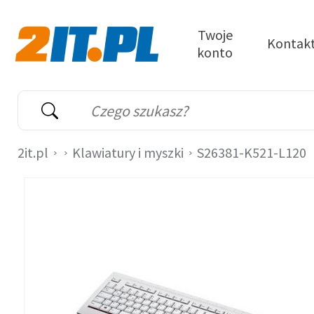
Przejdź do treści
Twoje
Kontak
konto
2it.pl
Wyszukiwarka
Słowo kluczowe
2it.pl
Klawiatury i myszki
S26381-K521-L120