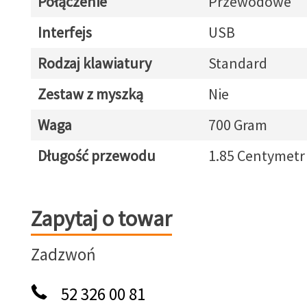
Połączenie
Przewodowe
Interfejs
USB
Rodzaj klawiatury
Standard
Zestaw z myszką
Nie
Waga
700 Gram
Długość przewodu
1.85 Centymetr
Zapytaj o towar
Zapytaj o towar
Zadzwoń
52 326 00 81