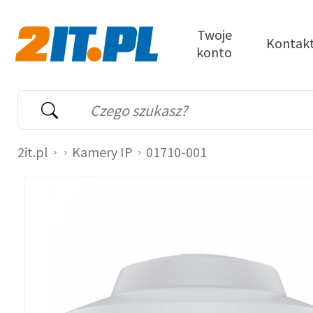
Przejdź do treści
Twoje
Kontak
konto
2it.pl
Wyszukiwarka
Słowo kluczowe
2it.pl
Kamery IP
01710-001