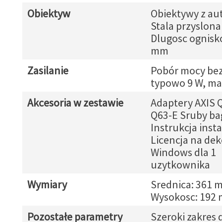
Obiektyw
Obiektywy z a
Stala przyslona 
Dlugosc ognisko
mm
Zasilanie
Pobór mocy bez
typowo 9 W, ma
Akcesoria w zestawie
Adaptery AXIS Q
Q63-E Sruby b
Instrukcja insta
Licencja na de
Windows dla 1
uzytkownika
Wymiary
Srednica: 361 
Wysokosc: 192
Pozostałe parametry
Szeroki zakres 