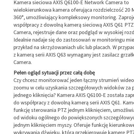
Kamera sieciowa AXIS Q6100-E Network Camera to
wielokierunkowa kamera oferująca rozdzielczość 20 
360°, umożliwiający kompleksowy monitoring. Zapro
współpracy z dowolną kamerą sieciową AXIS Q61 PT
Camera, rejestruje dane oraz podgląd w wysokiej rozd
Idealnie nadaje się do zastosowań w monitoringu mie
przykład na skrzyżowaniach ulic lub placach. W przyp
z kamerą serii AXIS Q63 wymagany jest zasilacz grzał
Camera.
Pełen ogląd sytuacji przez całą dobę
Czy chcesz monitorować jeden łączny strumień wideo
zoomu w celu uzyskania szczegółowych widoków za
jednego kliknięcia? Kamera AXIS Q6100-E została za
do współpracy z dowolną kamerą serii AXIS Q61. Kam
funkcję sterowania PTZ jednym kliknięciem, umożliwia
od widoku ogólnego do powiększonych szczegółowy
jednym kliknięciem myszy. Oferuje funkcję kierunkow
wykrywania dźwięku, która przekierowuje kamerę PTZ