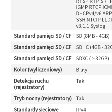
RTSP RTP SRTP
IGMP RTCP ICM
DHCPv4/v6 ARP
SSH NTCIP LLD
v3.1.1 Syslog
Standard pamięci SD / CF
SD (8MB - 4GB)
Standard pamięci SD / CF
SDHC (4GB - 32
Standard pamięci SD / CF
SDXC ( > 32GB)
Kolor (wyliczeniowy)
Biały
Detekcja ruchu
Tak
(rejestratory)
Tryb nocny (rejestratory)
Tak
Standardy sieciowe
IPv4