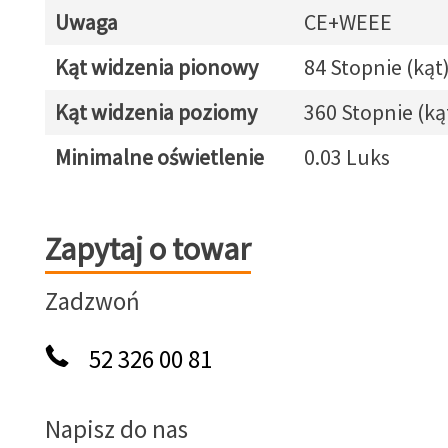
Uwaga
CE+WEEE
Kąt widzenia pionowy
84 Stopnie (kąt
Kąt widzenia poziomy
360 Stopnie (ką
Minimalne oświetlenie
0.03 Luks
Zapytaj o towar
Zapytaj o towar
Zadzwoń
52 326 00 81
Napisz do nas