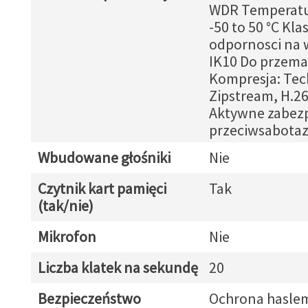
WDR Temperatur
-50 to 50 °C Kla
odpornosci na 
IK10 Do przem
Kompresja: Tec
Zipstream, H.26
Aktywne zabezp
przeciwsabota
Wbudowane głośniki
Nie
Czytnik kart pamięci
Tak
(tak/nie)
Mikrofon
Nie
Liczba klatek na sekundę
20
Bezpieczeństwo
Ochrona hasle