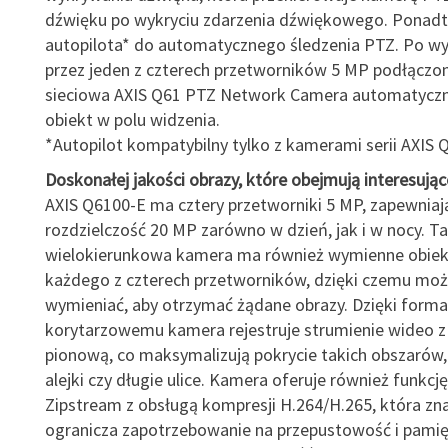
dźwięku po wykryciu zdarzenia dźwiękowego. Ponadt
autopilota* do automatycznego śledzenia PTZ. Po wy
przez jeden z czterech przetworników 5 MP podłączo
sieciowa AXIS Q61 PTZ Network Camera automatyczni
obiekt w polu widzenia.
*Autopilot kompatybilny tylko z kamerami serii AXIS 
Doskonałej jakości obrazy, które obejmują interesując
AXIS Q6100-E ma cztery przetworniki 5 MP, zapewniaj
rozdzielczość 20 MP zarówno w dzień, jak i w nocy. Ta
wielokierunkowa kamera ma również wymienne obie
każdego z czterech przetworników, dzięki czemu moż
wymieniać, aby otrzymać żądane obrazy. Dzięki form
korytarzowemu kamera rejestruje strumienie wideo z 
pionową, co maksymalizują pokrycie takich obszarów, 
alejki czy długie ulice. Kamera oferuje również funkcję
Zipstream z obsługą kompresji H.264/H.265, która zn
ogranicza zapotrzebowanie na przepustowość i pam