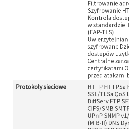
Filtrowanie ad
Szyfrowanie H
Kontrola dostep
w standardzie I
(EAP-TLS)
Uwierzytelnian
szyfrowane Dzi
dostepów uzyt
Centralne zarz
certyfikatami 
przed atakami 
Protokoły sieciowe
HTTP HTTPSa 
SSL/TLSa QoS L
DiffServ FTP S
CIFS/SMB SMTP
UPnP SNMP v1/
(MIB-II) DNS D