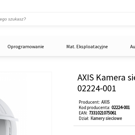
Przejdź do treści
ka
zowe
Oprogramowanie
Mat. Eksploatacyjne
Au
AXIS Kamera s
02224-001
Producent
AXIS
Kod producenta
02224-001
EAN
7331021075061
Dział
Kamery sieciowe