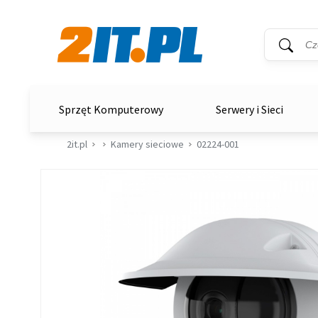
Wyszukiwar
Słowo kluc
2it.pl
Sprzęt Komputerowy
Serwery i Sieci
2it.pl
Kamery sieciowe
02224-001