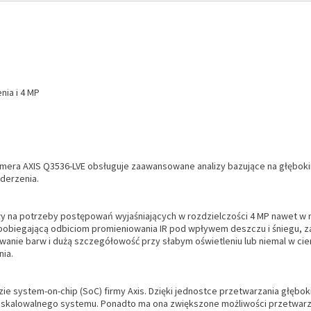
ia i 4 MP
mera AXIS Q3536-LVE obsługuje zaawansowane analizy bazujące na głębokim
uderzenia.
ły na potrzeby postępowań wyjaśniających w rozdzielczości 4 MP nawet w 
apobiegającą odbiciom promieniowania IR pod wpływem deszczu i śniegu, z
wanie barw i dużą szczegółowość przy słabym oświetleniu lub niemal w ciem
ia.
e system-on-chip (SoC) firmy Axis. Dzięki jednostce przetwarzania głębo
 skalowalnego systemu. Ponadto ma ona zwiększone możliwości przetwarzan