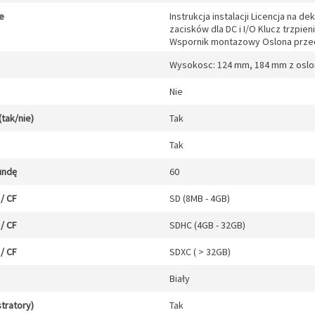
e
Instrukcja instalacji Licencja na 
zacisków dla DC i I/O Klucz trzpi
Wspornik montazowy Oslona prz
Wysokosc: 124 mm, 184 mm z osl
Nie
(tak/nie)
Tak
Tak
undę
60
/ CF
SD (8MB - 4GB)
/ CF
SDHC (4GB - 32GB)
/ CF
SDXC ( > 32GB)
Biały
stratory)
Tak