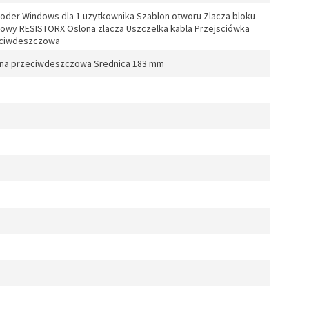
dekoder Windows dla 1 uzytkownika Szablon otworu Zlacza bloku
eniowy RESISTORX Oslona zlacza Uszczelka kabla Przejsciówka
eciwdeszczowa
ona przeciwdeszczowa Srednica 183 mm