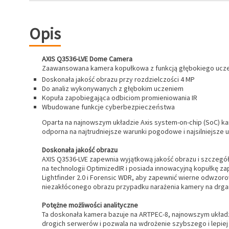
Opis
AXIS Q3536-LVE Dome Camera
Zaawansowana kamera kopułkowa z funkcją głębokiego uczen
Doskonała jakość obrazu przy rozdzielczości 4 MP
Do analiz wykonywanych z głębokim uczeniem
Kopuła zapobiegająca odbiciom promieniowania IR
Wbudowane funkcje cyberbezpieczeństwa
Oparta na najnowszym układzie Axis system-on-chip (SoC) ka
odporna na najtrudniejsze warunki pogodowe i najsilniejsze 
Doskonała jakość obrazu
AXIS Q3536-LVE zapewnia wyjątkową jakość obrazu i szczegó
na technologii OptimizedIR i posiada innowacyjną kopułkę z
Lightfinder 2.0 i Forensic WDR, aby zapewnić wierne odwzoro
niezakłóconego obrazu przypadku narażenia kamery na drgan
Potężne możliwości analityczne
Ta doskonała kamera bazuje na ARTPEC-8, najnowszym układzi
drogich serwerów i pozwala na wdrożenie szybszego i lepiej