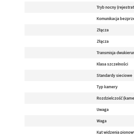
Tryb nocny (rejestra
Komunikacja bezpr
Złącza
Złącza
Transmisja dwukier
Klasa szczelności
Standardy sieciowe
Typ kamery
Rozdzielczość (kamer
Uwaga
Waga
Kąt widzenia pionow