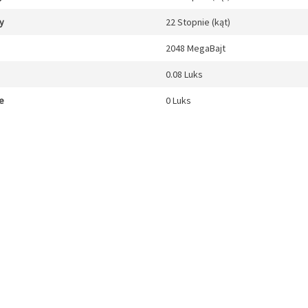
y
22 Stopnie (kąt)
2048 MegaBajt
0.08 Luks
e
0 Luks