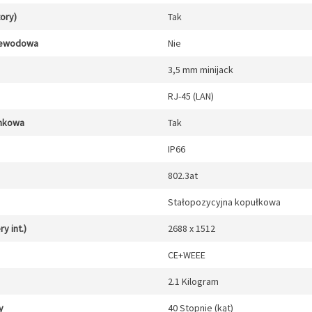
tory)
Tak
zewodowa
Nie
3,5 mm minijack
RJ-45 (LAN)
unkowa
Tak
IP66
802.3at
Stałopozycyjna kopułkowa
y int.)
2688 x 1512
CE+WEEE
2.1 Kilogram
y
40 Stopnie (kąt)