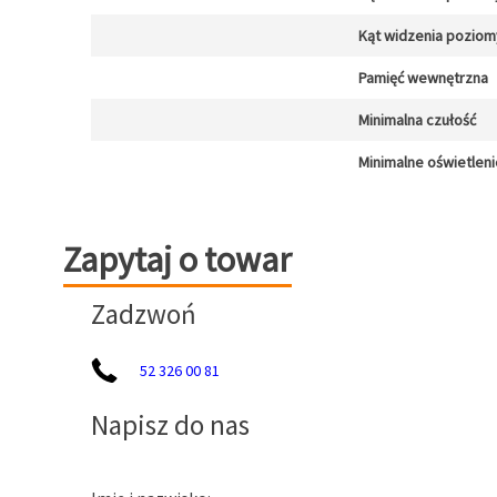
Kąt widzenia poziom
Pamięć wewnętrzna
Minimalna czułość
Minimalne oświetleni
Zapytaj o towar
Zapytaj o towar
Zadzwoń
52 326 00 81
Napisz do nas