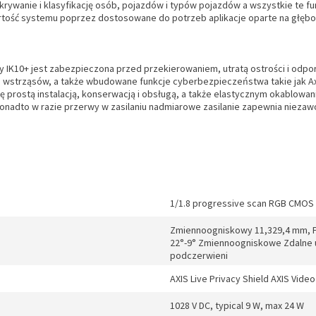
wykrywanie i klasyfikację osób, pojazdów i typów pojazdów a wszystkie te
rtość systemu poprzez dostosowane do potrzeb aplikacje oparte na głęboki
y IK10+ jest zabezpieczona przed przekierowaniem, utratą ostrości i odpo
ć i wstrząsów, a także wbudowane funkcje cyberbezpieczeństwa takie jak 
się prostą instalacją, konserwacją i obsługą, a także elastycznym okablo
nadto w razie przerwy w zasilaniu nadmiarowe zasilanie zapewnia niezawo
1/1.8 progressive scan RGB CMOS
Zmiennoogniskowy 11,329,4 mm, F1
22°-9° Zmiennoogniskowe Zdalne us
podczerwieni
AXIS Live Privacy Shield AXIS Vide
1028 V DC, typical 9 W, max 24 W