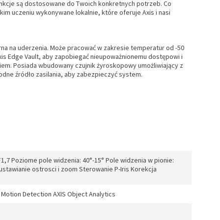
 funkcje są dostosowane do Twoich konkretnych potrzeb. Co
m uczeniu wykonywane lokalnie, które oferuje Axis i nasi
rna na uderzenia. Może pracować w zakresie temperatur od -50
Axis Edge Vault, aby zapobiegać nieupoważnionemu dostępowi i
waniem. Posiada wbudowany czujnik żyroskopowy umożliwiający z
dne źródło zasilania, aby zabezpieczyć system.
,7 Poziome pole widzenia: 40°-15° Pole widzenia w pionie:
tawianie ostrosci i zoom Sterowanie P-Iris Korekcja
o Motion Detection AXIS Object Analytics