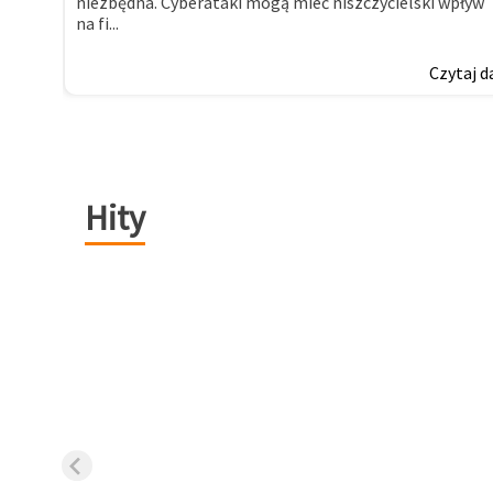
niezbędna. Cyberataki mogą mieć niszczycielski wpływ
na fi...
Czytaj d
Hity