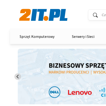
Wyszukiwar
Słowo kluc
2it.pl
Sprzęt Komputerowy
Serwery i Sieci