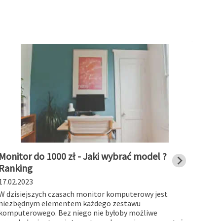
Monitor do 1000 zł - Jaki wybrać model ?
Stac
Ranking
char
17.02.2023
19.01
W dzisiejszych czasach monitor komputerowy jest
Stacj
niezbędnym elementem każdego zestawu
works
komputerowego. Bez niego nie byłoby możliwe
myślą