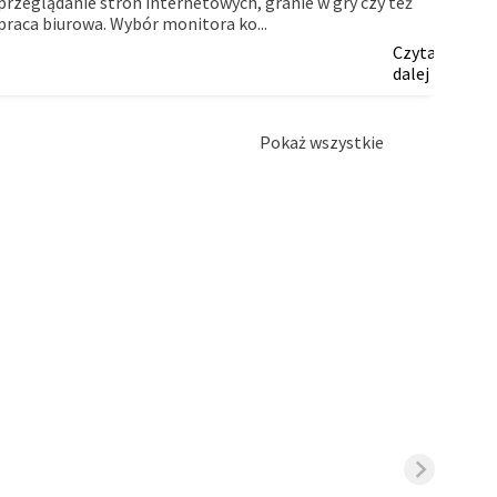
przeglądanie stron internetowych, granie w gry czy też
firm.
praca biurowa. Wybór monitora ko...
Czytaj
dalej
Pokaż wszystkie