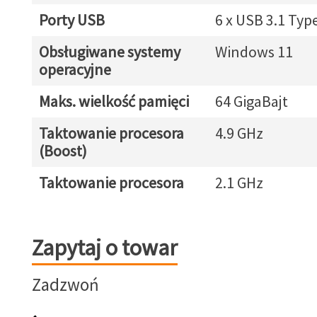
Porty USB
6 x USB 3.1 Typ
Obsługiwane systemy
Windows 11
operacyjne
Maks. wielkość pamięci
64 GigaBajt
Taktowanie procesora
4.9 GHz
(Boost)
Taktowanie procesora
2.1 GHz
Zapytaj o towar
Zapytaj o towar
Zadzwoń