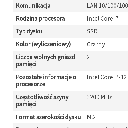
Komunikacja
LAN 10/100/10
Rodzina procesora
Intel Core i7
Typ dysku
SSD
Kolor (wyliczeniowy)
Czarny
Liczba wolnych gniazd
2
pamięci
Pozostałe informacje o
Intel Core i7-1
procesorze
Częstotliwość szyny
3200 MHz
pamięci
Format szerokości dysku
M.2