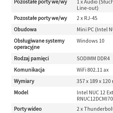
Pozostałe porty we/wy
1 x Audio (Słuc
Line-out)
Pozostałe porty we/wy
2 x RJ-45
Obudowa
Mini PC (Intel N
Obsługiwane systemy
Windows 10
operacyjne
Rodzaj pamięci
SODIMM DDR4
Komunikacja
WiFi 802.11 ax
Wymiary
357 x 189 x 12
Model
Intel NUC 12 E
RNUC12DCMI70
Porty wideo
2 x Thunderbol