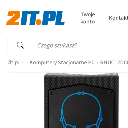
Przejdź do treści
Twoje
Kontak
konto
2it.pl
Wyszukiwarka
Słowo kluczowe
2it.pl
Komputery Stacjonarne PC
RNUC12DC