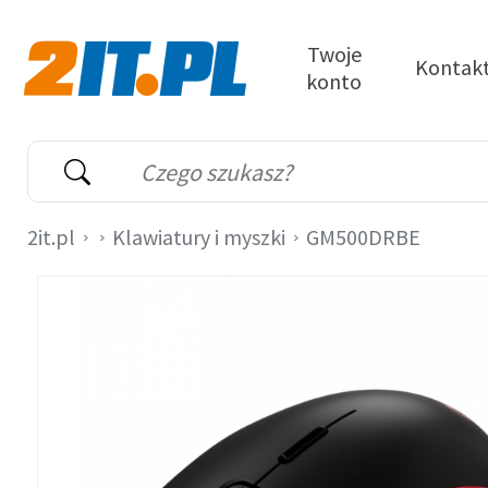
Przejdź do treści
Twoje
Kontak
konto
2it.pl
Wyszukiwarka
Słowo kluczowe
2it.pl
Klawiatury i myszki
GM500DRBE