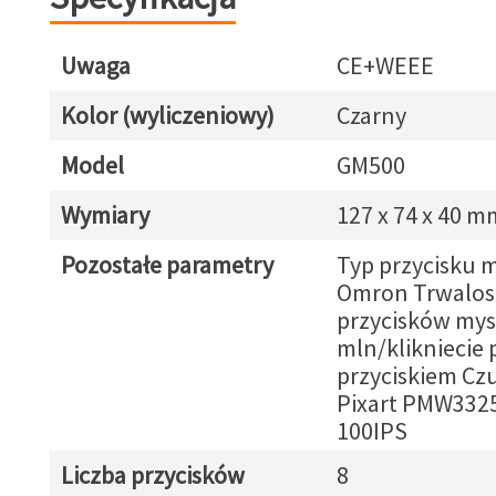
Uwaga
CE+WEEE
Kolor (wyliczeniowy)
Czarny
Model
GM500
Wymiary
127 x 74 x 40 m
Pozostałe parametry
Typ przycisku m
Omron Trwalos
przycisków mysz
mln/klikniecie
przyciskiem Czu
Pixart PMW3325
100IPS
Liczba przycisków
8