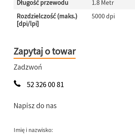
Długość przewodu
1.8 Metr
Rozdzielczość (maks.)
5000 dpi
[dpi/lpi]
Zapytaj o towar
Zapytaj o towar
Zadzwoń
52 326 00 81
Napisz do nas
Imię i nazwisko