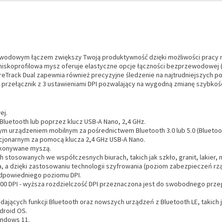
dowym łączem zwiększy Twoją produktywność dzięki możliwości pracy na
niskoprofilowa mysz oferuje elastyczne opcje łączności bezprzewodowej (2,
rack Dual zapewnia również precyzyjne śledzenie na najtrudniejszych p
rzełącznik z 3 ustawieniami DPI pozwalający na wygodną zmianę szybkości 
ej.
Bluetooth lub poprzez klucz USB-A Nano, 2,4 GHz.
 urządzeniem mobilnym za pośrednictwem Bluetooth 3.0 lub 5.0 (Bluetoot
jonarnym za pomocą klucza 2,4 GHz USB-A Nano.
wykonywane myszą.
h stosowanych we współczesnych biurach, takich jak szkło, granit, lakier,
a dzięki zastosowaniu technologii szyfrowania (poziom zabezpieczeń rzą
odpowiedniego poziomu DPI.
000 DPI - wyższa rozdzielczość DPI przeznaczona jest do swobodnego przeg
jących funkcji Bluetooth oraz nowszych urządzeń z Bluetooth LE, takich j
droid OS.
ndows 11.