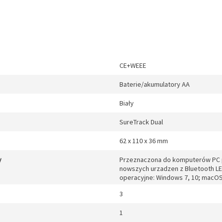
CE+WEEE
Baterie/akumulatory AA
Biały
SureTrack Dual
62 x 110 x 36 mm
y
Przeznaczona do komputerów PC po
nowszych urzadzen z Bluetooth LE
operacyjne: Windows 7, 10; macOS 
3
1