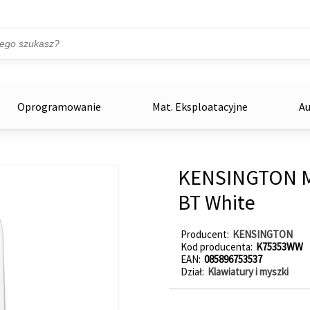
Przejdź do treści
ka
zowe
Oprogramowanie
Mat. Eksploatacyjne
Au
KENSINGTON My
BT White
Producent
KENSINGTON
Kod producenta
K75353WW
EAN
085896753537
Dział
Klawiatury i myszki