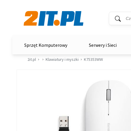
Wyszukiwar
Słowo kluc
2it.pl
Sprzęt Komputerowy
Serwery i Sieci
2it.pl
Klawiatury i myszki
K75353WW