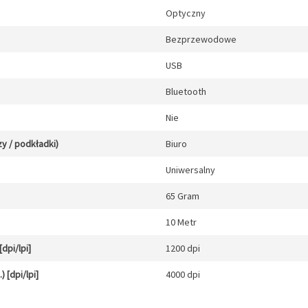
Optyczny
Bezprzewodowe
USB
Bluetooth
Nie
y / podkładki)
Biuro
Uniwersalny
65 Gram
10 Metr
dpi/lpi]
1200 dpi
 [dpi/lpi]
4000 dpi