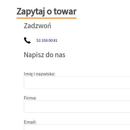
Zapytaj o towar
Zapytaj o towar
Zadzwoń
52 326 00 81
Napisz do nas
Imię i nazwisko
Firma
Email