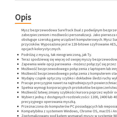
Opis
Mysz bezprzewodowa SureTrack Dual z podwójnym bezprzewo
zabezpieczeniom i możliwości personalizacji. Jako pierwsza 
obsługuje szeroką gamę urządzeń komputerowych. Mysz SureT
przycisków. Wyposażona jest w 128-bitowe szyfrowanie AES, p
opcjach kolorystycznych.
Podróżuj z myszą, tak nieograniczoną, jak Ty.
Teraz spodziewaj się więcej od swojej myszy bezprzewodow
Zapewnia wiele opcji parowania - możesz połączyć się przez 
Możliwość bezprzewodowego połączenia z laptopem lub innym
Możliwość bezprzewodowego połączenia z komputerem stac
Wydajny czujnik optyczny szybko i dokładnie śledzi ruchy 
Pracuje precyzyjnie nawet na najtrudniejszych powierzchniac
Spełnia wymogi korporacyjnych protokołów bezpieczeństwa, 
Możliwość łatwej zmiany szybkości kursora poprzez wybór 
Wybierz jedną z dostępnych rozdzielczości: 1200, 2400 lub 4
precyzyjnego operowania myszką.
Przeznaczona do komputerów PC posiadających lub nieposiada
Kompatybilna z systemem Windows, Chrome OS, macOS i An
Zoptymalizowany pod kątem wymagań myszy w systemie Wi