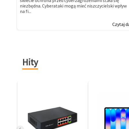
świecie ochrona przed cyberzagrożeniami stała się
niezbędna. Cyberataki mogą mieć niszczycielski wpływ
na fi...
Czytaj d
Hity