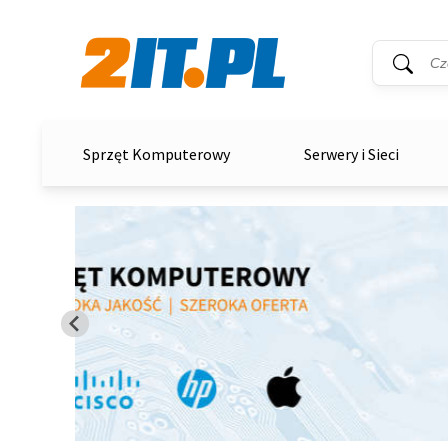
Wyszukiwar
Słowo kluc
2it.pl
Sprzęt Komputerowy
Serwery i Sieci