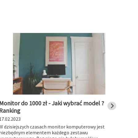
Monitor do 1000 zł - Jaki wybrać model ?
Stac
Ranking
char
17.02.2023
19.01
W dzisiejszych czasach monitor komputerowy jest
Stacj
niezbędnym elementem każdego zestawu
works