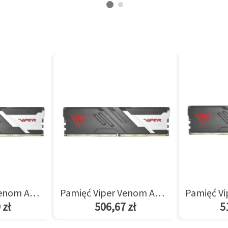
Pamięć Viper Venom AMD 8GB/5600(1*8GB) CL36
Pamięć Viper Venom AMD 8GB/6000(1*8GB) CL36
 zł
506,67 zł
5