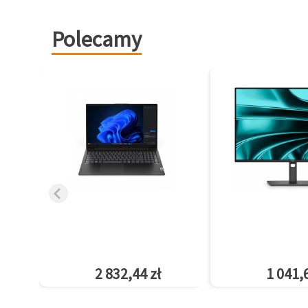
Polecamy
2 832,44 zł
1 041,6