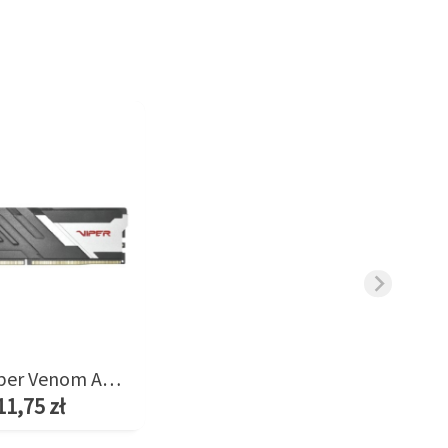
Pamięć Viper Venom AMD 8GB/6400(1*8GB) CL38
11,75 zł