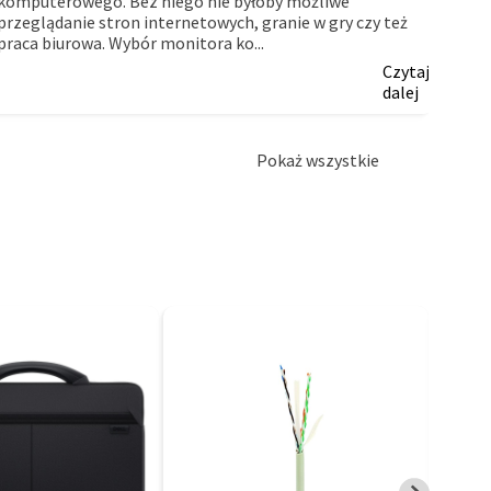
komputerowego. Bez niego nie byłoby możliwe
myślą
przeglądanie stron internetowych, granie w gry czy też
firm.
praca biurowa. Wybór monitora ko...
Czytaj
dalej
Pokaż wszystkie