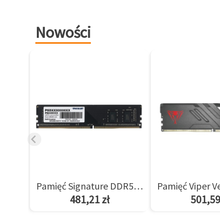
Nowości
Pamięć Signature DDR5 8GB/5600(1*8GB) CL46
481,21 zł
501,59