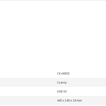
CE+WEEE
Czarny
USB 5V
445 x 140 x 24 mm