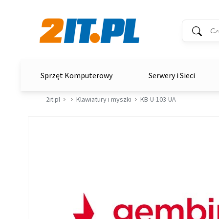
Wyszukiwar
Słowo kluc
2it.pl
Sprzęt Komputerowy
Serwery i Sieci
2it.pl
Klawiatury i myszki
KB-U-103-UA