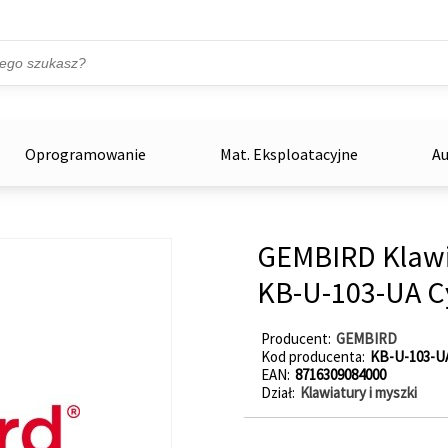
Przejdź do treści
ka
zowe
Oprogramowanie
Mat. Eksploatacyjne
Au
GEMBIRD Klawi
KB-U-103-UA Cy
Producent
GEMBIRD
Kod producenta
KB-U-103-U
EAN
8716309084000
Dział
Klawiatury i myszki