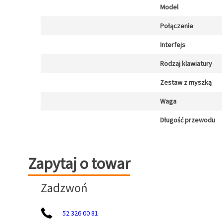
Model
Połączenie
Interfejs
Rodzaj klawiatury
Zestaw z myszką
Waga
Długość przewodu
Zapytaj o towar
Zapytaj o towar
Zadzwoń
52 326 00 81