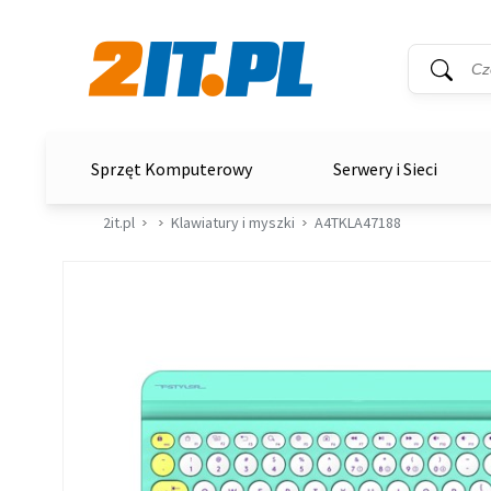
Wyszukiwar
Słowo kluc
2it.pl
Sprzęt Komputerowy
Serwery i Sieci
2it.pl
Klawiatury i myszki
A4TKLA47188