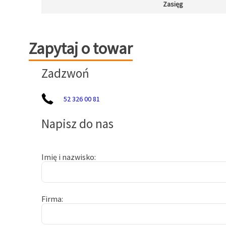
Zasięg
Zapytaj o towar
Zapytaj o towar
Zadzwoń
52 326 00 81
Napisz do nas
Imię i nazwisko
Firma