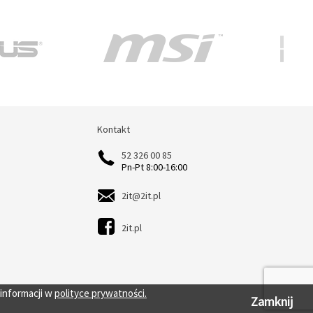
Kontakt
Kontakt
52 326 00 85
Pn-Pt 8:00-16:00
2it@2it.pl
2it.pl
 informacji w
polityce prywatności.
Zamknij