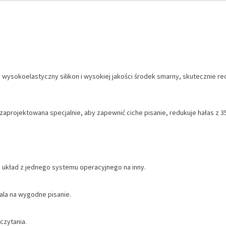
okoelastyczny silikon i wysokiej jakości środek smarny, skutecznie reduk
aprojektowana specjalnie, aby zapewnić ciche pisanie, redukuje hałas z 35
j układ z jednego systemu operacyjnego na inny.
wala na wygodne pisanie.
czytania.