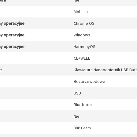
tura
Nie
Mobilna
y operacyjne
Chrome OS
y operacyjne
Windows
y operacyjne
HarmonyOS
CE+WEEE
e
Klawiatura Nanoodbiornik USB Bater
Bezprzewodowe
USB
Bluetooth
Nie
386 Gram