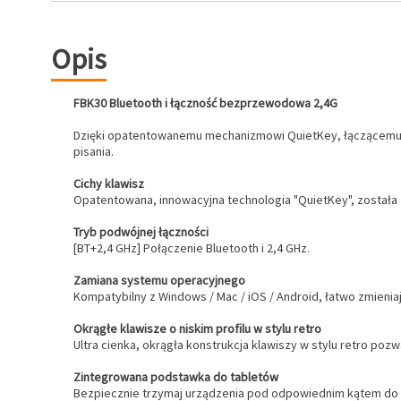
Opis
FBK30 Bluetooth i łączność bezprzewodowa 2,4G
Dzięki opatentowanemu mechanizmowi QuietKey, łączącemu wys
pisania.
Cichy klawisz
Opatentowana, innowacyjna technologia "QuietKey", została z
Tryb podwójnej łączności
[BT+2,4 GHz] Połączenie Bluetooth i 2,4 GHz.
Zamiana systemu operacyjnego
Kompatybilny z Windows / Mac / iOS / Android, łatwo zmienia
Okrągłe klawisze o niskim profilu w stylu retro
Ultra cienka, okrągła konstrukcja klawiszy w stylu retro poz
Zintegrowana podstawka do tabletów
Bezpiecznie trzymaj urządzenia pod odpowiednim kątem do 