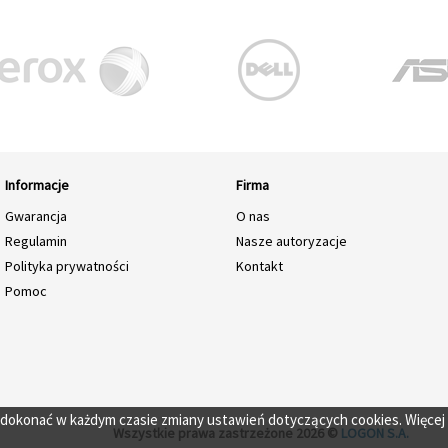
Informacje
Firma
Gwarancja
O nas
Regulamin
Nasze autoryzacje
Polityka prywatności
Kontakt
Pomoc
o dokonać w każdym czasie zmiany ustawień dotyczących cookies. Więcej
Wszystkie prawa zastrzeżone 2026 ©
LOGON S.A.