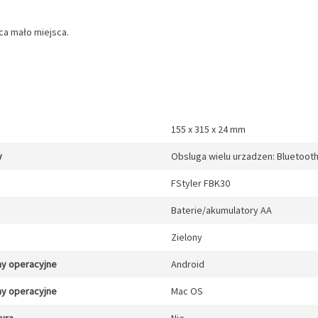
ca mało miejsca.
155 x 315 x 24 mm
y
Obsluga wielu urzadzen: Bluetooth 
FStyler FBK30
Baterie/akumulatory AA
Zielony
y operacyjne
Android
y operacyjne
Mac OS