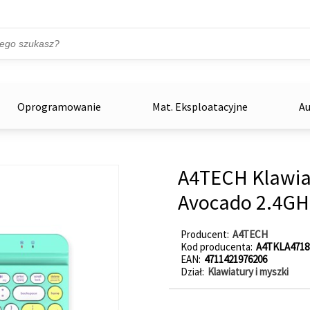
Przejdź do treści
ka
zowe
Oprogramowanie
Mat. Eksploatacyjne
Au
A4TECH Klawia
Avocado 2.4GH
Producent
A4TECH
Kod producenta
A4TKLA4718
EAN
4711421976206
Dział
Klawiatury i myszki