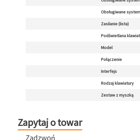
Obsługiwane system
Obsługiwane system
Zasilanie (lista)
Podświetlana klawia
Model
Połączenie
Interfejs
Rodzaj klawiatury
Zestaw z myszką
Zapytaj o towar
Zapytaj o towar
Zadzwoń