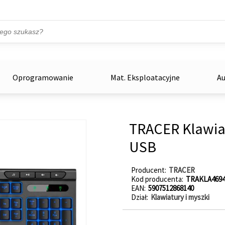
Przejdź do treści
ka
zowe
Oprogramowanie
Mat. Eksploatacyjne
Au
TRACER Klawia
USB
Producent
TRACER
Kod producenta
TRAKLA4694
EAN
5907512868140
Dział
Klawiatury i myszki