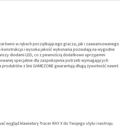
się zarówno w rękach początkującego gracza, jak i zaawansowanego
a konstrukcja i wysoka jakość wykonania pozwalają na wygodne
awiszy diodami LED, co z pewnością dodatkowo uprzyjemni
towanej specjalnie dla zaspokojenia potrzeb wymagających
a produktów z linii GAMEZONE gwarantują długą żywotność nawet
 wygląd klawiatury Tracer RAY X do Twojego stylu i nastroju.