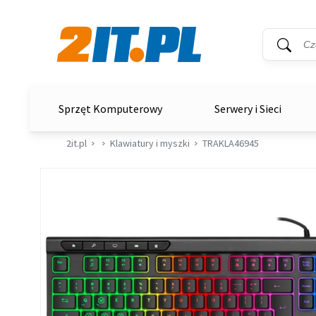
Wyszukiwar
Słowo kluc
2it.pl
Sprzęt Komputerowy
Serwery i Sieci
2it.pl
Klawiatury i myszki
TRAKLA46945