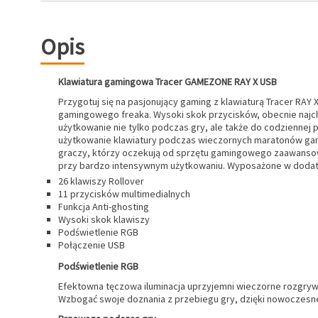
Opis
Klawiatura gamingowa Tracer GAMEZONE RAY X USB
Przygotuj się na pasjonujący gaming z klawiaturą Tracer RAY
gamingowego freaka. Wysoki skok przycisków, obecnie najch
użytkowanie nie tylko podczas gry, ale także do codziennej
użytkowanie klawiatury podczas wieczornych maratonów gami
graczy, którzy oczekują od sprzętu gamingowego zaawansowa
przy bardzo intensywnym użytkowaniu. Wyposażone w dodatko
26 klawiszy Rollover
11 przycisków multimedialnych
Funkcja Anti-ghosting
Wysoki skok klawiszy
Podświetlenie RGB
Połączenie USB
Podświetlenie RGB
Efektowna tęczowa iluminacja uprzyjemni wieczorne rozgrywk
Wzbogać swoje doznania z przebiegu gry, dzięki nowoczesn