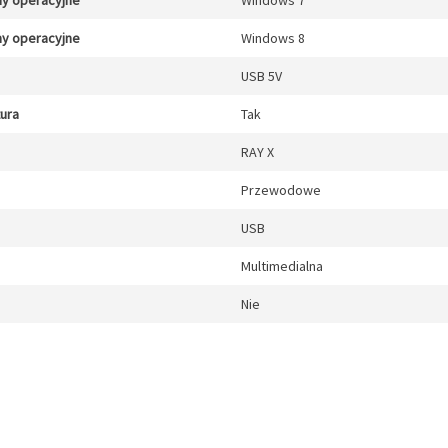
y operacyjne
Windows 7
y operacyjne
Windows 8
USB 5V
tura
Tak
RAY X
Przewodowe
USB
Multimedialna
Nie