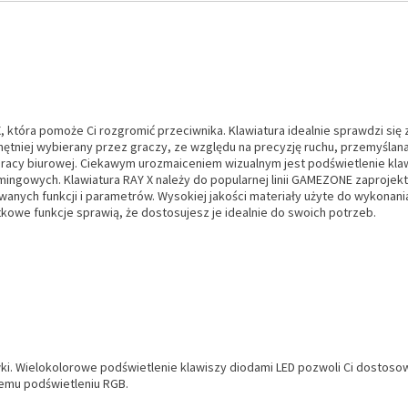
 X, która pomoże Ci rozgromić przeciwnika. Klawiatura idealnie sprawdzi 
ętniej wybierany przez graczy, ze względu na precyzję ruchu, przemyślan
 pracy biurowej. Ciekawym urozmaiceniem wizualnym jest podświetlenie kl
ngowych. Klawiatura RAY X należy do popularnej linii GAMEZONE zaprojek
nych funkcji i parametrów. Wysokiej jakości materiały użyte do wykonani
we funkcje sprawią, że dostosujesz je idealnie do swoich potrzeb.
i. Wielokolorowe podświetlenie klawiszy diodami LED pozwoli Ci dostosować
emu podświetleniu RGB.