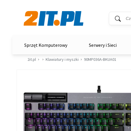
Wyszukiwar
Słowo kluc
2it.pl
Sprzęt Komputerowy
Serwery i Sieci
2it.pl
Klawiatury i myszki
90MP036A-BKUA01