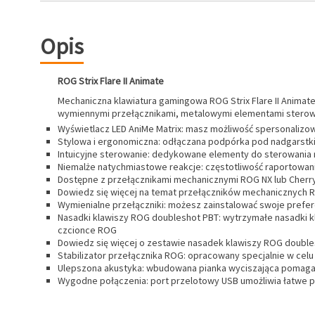
Opis
ROG Strix Flare II Animate
Mechaniczna klawiatura gamingowa ROG Strix Flare II Animat
wymiennymi przełącznikami, metalowymi elementami sterowa
Wyświetlacz LED AniMe Matrix: masz możliwość spersonalizow
Stylowa i ergonomiczna: odłączana podpórka pod nadgarstki
Intuicyjne sterowanie: dedykowane elementy do sterowania
Niemalże natychmiastowe reakcje: częstotliwość raportowani
Dostępne z przełącznikami mechanicznymi ROG NX lub Cherry
Dowiedz się więcej na temat przełączników mechanicznych 
Wymienialne przełączniki: możesz zainstalować swoje prefe
Nasadki klawiszy ROG doubleshot PBT: wytrzymałe nasadki kl
czcionce ROG
Dowiedz się więcej o zestawie nasadek klawiszy ROG doubl
Stabilizator przełącznika ROG: opracowany specjalnie w celu
Ulepszona akustyka: wbudowana pianka wyciszająca pomaga t
Wygodne połączenia: port przelotowy USB umożliwia łatwe 