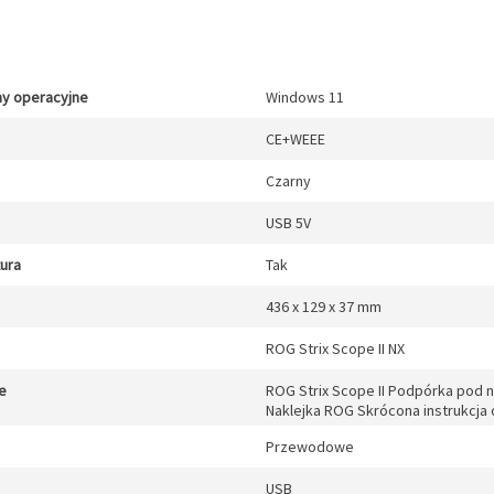
y operacyjne
Windows 11
CE+WEEE
Czarny
USB 5V
tura
Tak
436 x 129 x 37 mm
ROG Strix Scope II NX
e
ROG Strix Scope II Podpórka pod 
Naklejka ROG Skrócona instrukcja
Przewodowe
USB