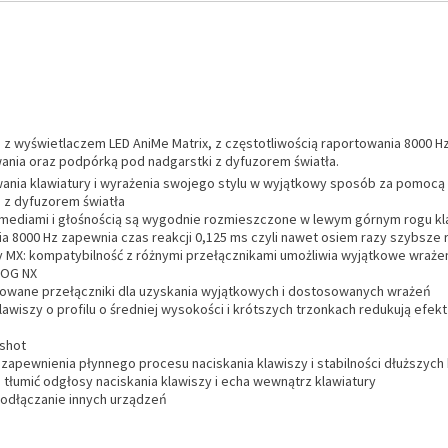
e z wyświetlaczem LED AniMe Matrix, z częstotliwością raportowania 8000 
nia oraz podpórką pod nadgarstki z dyfuzorem światła.
ania klawiatury i wyrażenia swojego stylu w wyjątkowy sposób za pomocą w
 z dyfuzorem światła
 mediami i głośnością są wygodnie rozmieszczone w lewym górnym rogu kl
a 8000 Hz zapewnia czas reakcji 0,125 ms czyli nawet osiem razy szybsze 
 MX: kompatybilność z różnymi przełącznikami umożliwia wyjątkowe wrażen
ROG NX
rowane przełączniki dla uzyskania wyjątkowych i dostosowanych wrażeń
awiszy o profilu o średniej wysokości i krótszych trzonkach redukują efek
eshot
 zapewnienia płynnego procesu naciskania klawiszy i stabilności dłuższych
łumić odgłosy naciskania klawiszy i echa wewnątrz klawiatury
podłączanie innych urządzeń