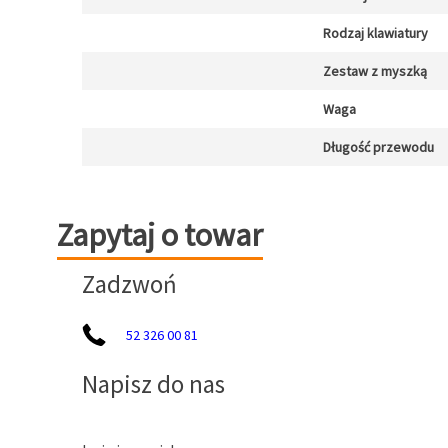
Rodzaj klawiatury
Zestaw z myszką
Waga
Długość przewodu
Zapytaj o towar
Zapytaj o towar
Zadzwoń
52 326 00 81
Napisz do nas