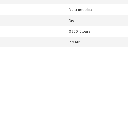
Multimedialna
Nie
0.839 Kilogram
2 Metr