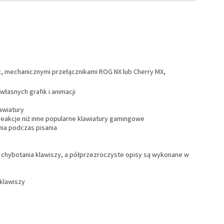
Hz, mechanicznymi przełącznikami ROG NX lub Cherry MX,
łasnych grafik i animacji
awiatury
reakcje niż inne popularne klawiatury gamingowe
ia podczas pisania
t chybotania klawiszy, a półprzezroczyste opisy są wykonane w
 klawiszy