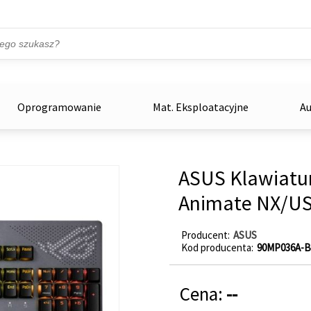
Przejdź do treści
ka
zowe
Oprogramowanie
Mat. Eksploatacyjne
Au
ASUS Klawiatura
Animate NX/US
Producent
ASUS
Kod producenta
90MP036A-
Cena:
--