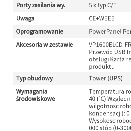
Porty zasilania wy.
5 x typ C/E
Uwaga
CE+WEEE
Oprogramowanie
PowerPanel Pe
Akcesoria w zestawie
VP1600ELCD-F
Przewód USB In
obslugi Karta re
produktu
Typ obudowy
Tower (UPS)
Wymagania
Temperatura ro
środowiskowe
40 (°C) Wzgledn
wilgotnosc rob
kondensacji): 0 
Wysokosc roboc
000 stóp (0-30