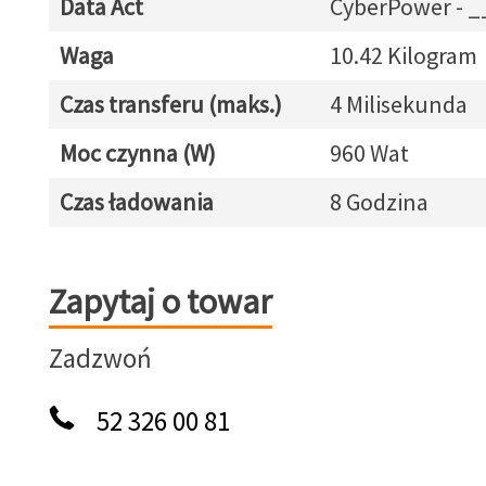
Data Act
CyberPower - 
Waga
10.42 Kilogram
Czas transferu (maks.)
4 Milisekunda
Moc czynna (W)
960 Wat
Czas ładowania
8 Godzina
Zapytaj o towar
Zapytaj o towar
Zadzwoń
52 326 00 81