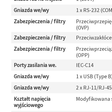
Gniazda we/wy
1 x RS-232 (COM
Zabezpieczenia / filtry
Przeciwprzepię
(OVP)
Zabezpieczenia / filtry
Przeciwzakłóc
Zabezpieczenia / filtry
Przeciwprzeci
(OPP)
Porty zasilania we.
IEC-C14
Gniazda we/wy
1 x USB (Type B
Gniazda we/wy
2 x RJ-11/RJ-45
Kształt napięcia
Modyfikowana 
wyjściowego