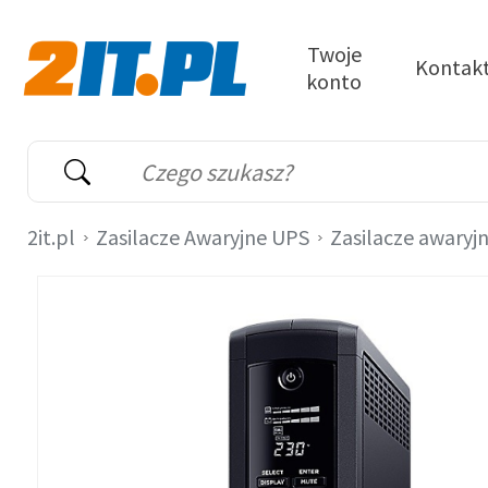
Przejdź do treści
Twoje
Kontak
konto
2it.pl
Wyszukiwarka
Słowo kluczowe
2it.pl
Zasilacze Awaryjne UPS
Zasilacze awaryj