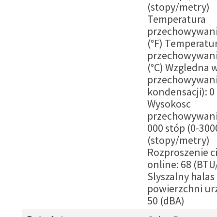
(stopy/metry)
Temperatura
przechowywania
(°F) Temperatu
przechowywania
(°C) Wzgledna 
przechowywani
kondensacji): 0 
Wysokosc
przechowywani
000 stóp (0-30
(stopy/metry)
Rozproszenie c
online: 68 (BTU
Slyszalny halas 
powierzchni ur
50 (dBA)