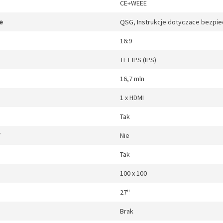
CE+WEEE
e
QSG, Instrukcje dotyczace bezpie
16:9
TFT IPS (IPS)
16,7 mln
1 x HDMI
Tak
Nie
Tak
100 x 100
27''
Brak