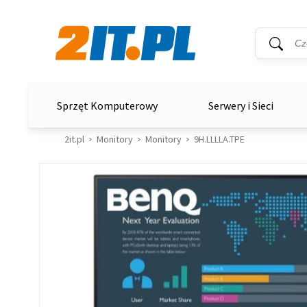
Wyszukiwar
Słowo kluc
2it.pl
Sprzęt Komputerowy
Serwery i Sieci
2it.pl
Monitory
Monitory
9H.LLLLA.TPE