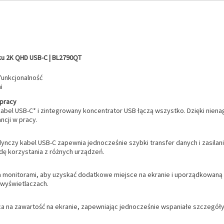
u 2K QHD USB-C | BL2790QT
funkcjonalność
i
 pracy
bel USB-C* i zintegrowany koncentrator USB łączą wszystko. Dzięki niena
ncji w pracy.
ynczy kabel USB-C zapewnia jednocześnie szybki transfer danych i zasila
odę korzystania z różnych urządzeń.
a monitorami, aby uzyskać dodatkowe miejsce na ekranie i uporządkowan
 wyświetlaczach.
sca na zawartość na ekranie, zapewniając jednocześnie wspaniałe szczegół