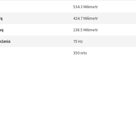
534.3 Milimetr
wą
424.7 Milimetr
wą
238.5 Milimetr
eżania
75 Hz
350 nits