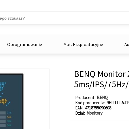
Przejdź do treści
ka
zowe
Oprogramowanie
Mat. Eksploatacyjne
Au
BENQ Monitor 
5ms/IPS/75Hz
Producent
BENQ
Kod producenta
9H.LLLLA.T
EAN
4718755090608
Dział
Monitory