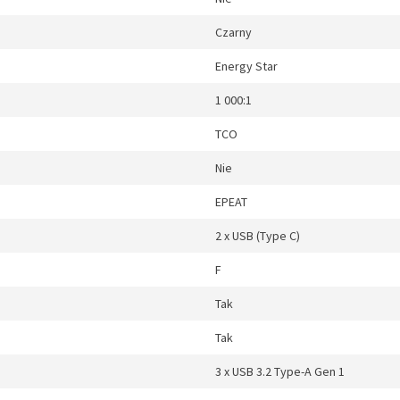
Czarny
Energy Star
1 000:1
TCO
Nie
EPEAT
2 x USB (Type C)
F
Tak
Tak
3 x USB 3.2 Type-A Gen 1