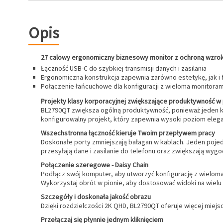
Opis
27 calowy ergonomiczny biznesowy monitor z ochroną wzrok
Łączność USB-C do szybkiej transmisji danych i zasilania
Ergonomiczna konstrukcja zapewnia zarówno estetykę, jak i 
Połączenie łańcuchowe dla konfiguracji z wieloma monitoram
Projekty klasy korporacyjnej zwiększające produktywność w
BL2790QT zwiększa ogólną produktywność, ponieważ jeden ka
konfigurowalny projekt, który zapewnia wysoki poziom elega
Wszechstronna łączność kieruje Twoim przepływem pracy
Doskonałe porty zmniejszają bałagan w kablach. Jeden pojed
przesyłają dane i zasilanie do telefonu oraz zwiększają wyg
Połączenie szeregowe - Daisy Chain
Podłącz swój komputer, aby utworzyć konfigurację z wielom
Wykorzystaj obrót w pionie, aby dostosować widoki na wielu
Szczegóły i doskonała jakość obrazu
Dzięki rozdzielczości 2K QHD, BL2790QT oferuje więcej miej
Przełączaj się płynnie jednym kliknięciem