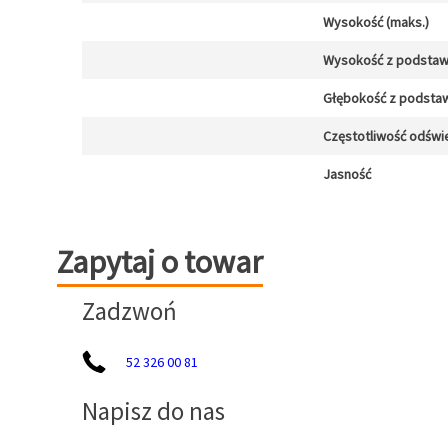
Wysokość (maks.)
Wysokość z podsta
Głębokość z podsta
Częstotliwość odświ
Jasność
Zapytaj o towar
Zapytaj o towar
Zadzwoń
52 326 00 81
Napisz do nas