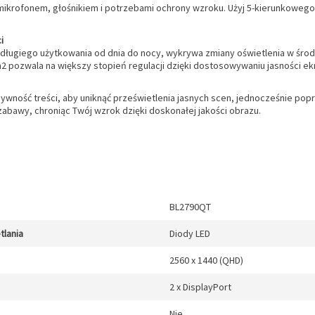
ikrofonem, głośnikiem i potrzebami ochrony wzroku. Użyj 5-kierunkowego 
i
o długiego użytkowania od dnia do nocy, wykrywa zmiany oświetlenia w śro
 pozwala na większy stopień regulacji dzięki dostosowywaniu jasności ekr
ensywność treści, aby uniknąć prześwietlenia jasnych scen, jednocześnie p
zabawy, chroniąc Twój wzrok dzięki doskonałej jakości obrazu.
BL2790QT
tlania
Diody LED
2560 x 1440 (QHD)
2 x DisplayPort
Nie