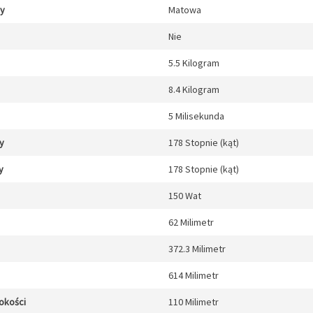
cy
Matowa
Nie
5.5 Kilogram
8.4 Kilogram
5 Milisekunda
y
178 Stopnie (kąt)
y
178 Stopnie (kąt)
150 Wat
62 Milimetr
372.3 Milimetr
614 Milimetr
okości
110 Milimetr