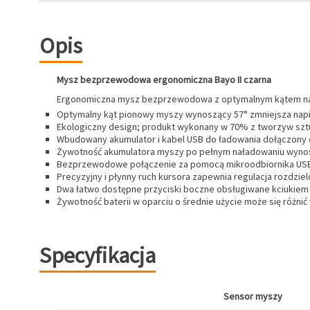
Opis
Mysz bezprzewodowa ergonomiczna Bayo II czarna
Ergonomiczna mysz bezprzewodowa z optymalnym kątem nachy
Optymalny kąt pionowy myszy wynoszący 57° zmniejsza napię
Ekologiczny design; produkt wykonany w 70% z tworzyw szt
Wbudowany akumulator i kabel USB do ładowania dołączony d
Żywotność akumulatora myszy po pełnym naładowaniu wynosi 
Bezprzewodowe połączenie za pomocą mikroodbiornika USB
Precyzyjny i płynny ruch kursora zapewnia regulacja rozdzie
Dwa łatwo dostępne przyciski boczne obsługiwane kciukiem d
Żywotność baterii w oparciu o średnie użycie może się różni
Specyfikacja
Sensor myszy