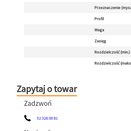
Przeznaczenie (mysz
Profil
Waga
Zasięg
Rozdzielczość (min.) [
Rozdzielczość (maks.)
Zapytaj o towar
Zapytaj o towar
Zadzwoń
52 326 00 81