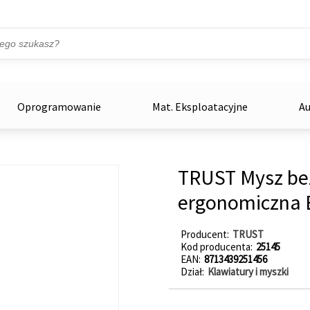
Przejdź do treści
ka
zowe
Oprogramowanie
Mat. Eksploatacyjne
Au
TRUST Mysz b
ergonomiczna B
Producent
TRUST
Kod producenta
25145
EAN
8713439251456
Dział
Klawiatury i myszki