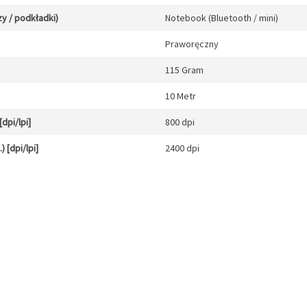
y / podkładki)
Notebook (Bluetooth / mini)
Praworęczny
115 Gram
10 Metr
dpi/lpi]
800 dpi
 [dpi/lpi]
2400 dpi