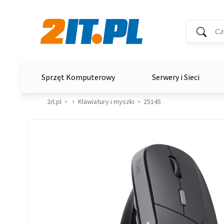
Wyszukiwar
Słowo kluc
2it.pl
Sprzęt Komputerowy
Serwery i Sieci
2it.pl
Klawiatury i myszki
25145