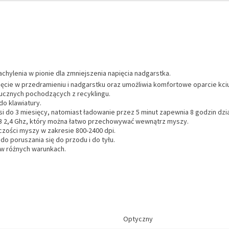
lenia w pionie dla zmniejszenia napięcia nadgarstka.
cie w przedramieniu i nadgarstku oraz umożliwia komfortowe oparcie kci
ucznych pochodzących z recyklingu.
o klawiatury.
do 3 miesięcy, natomiast ładowanie przez 5 minut zapewnia 8 godzin dzia
 2,4 Ghz, który można łatwo przechowywać wewnątrz myszy.
lczości myszy w zakresie 800-2400 dpi.
o poruszania się do przodu i do tyłu.
ć w różnych warunkach.
Optyczny