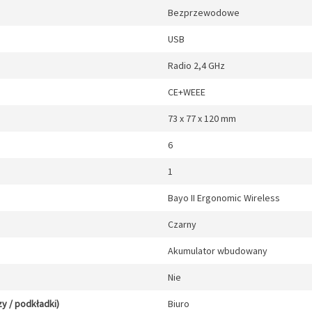
Bezprzewodowe
USB
Radio 2,4 GHz
CE+WEEE
73 x 77 x 120 mm
6
1
Bayo II Ergonomic Wireless
Czarny
Akumulator wbudowany
Nie
y / podkładki)
Biuro