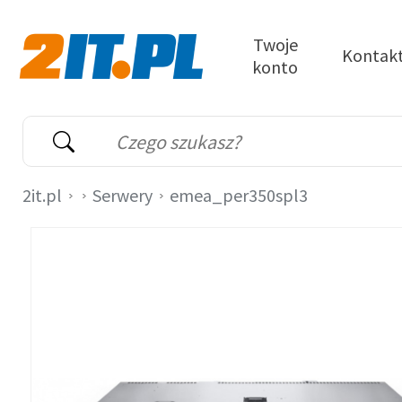
Przejdź do treści
Twoje
Kontak
konto
2it.pl
Wyszukiwarka
Słowo kluczowe
2it.pl
Serwery
emea_per350spl3