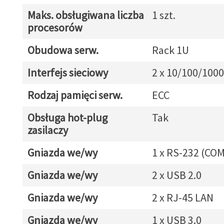
Maks. obsługiwana liczba
1 szt.
procesorów
Obudowa serw.
Rack 1U
Interfejs sieciowy
2 x 10/100/1000
Rodzaj pamięci serw.
ECC
Obsługa hot-plug
Tak
zasilaczy
Gniazda we/wy
1 x RS-232 (COM
Gniazda we/wy
2 x USB 2.0
Gniazda we/wy
2 x RJ-45 LAN
Gniazda we/wy
1 x USB 3.0