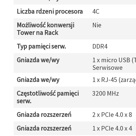
Liczba rdzeni procesora
4C
Możliwość konwersji
Nie
Tower na Rack
Typ pamięci serw.
DDR4
Gniazda we/wy
1 x micro USB (
Serwisowe
Gniazda we/wy
1 x RJ-45 (zarz
Częstotliwość pamięci
3200 MHz
serw.
Gniazda rozszerzeń
2 x PCIe 4.0 x 8
Gniazda rozszerzeń
1 x PCIe 4.0 x 4