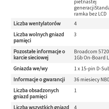
pietnastej
generacjiStan
ramka bez LCD
Liczba wentylatorów
4
Liczba wolnych gniazd
3
pamięci
Pozostałe informacje o
Broadcom 5720 
karcie sieciowej
1Gb On-Board 
Gniazda we/wy
1 x 15-pin D-Su
Informacje o gwarancji
36 miesiecy NB
Liczba obsadzonych
1
gniazd pamięci
Liczba wszystkich gniazd
4