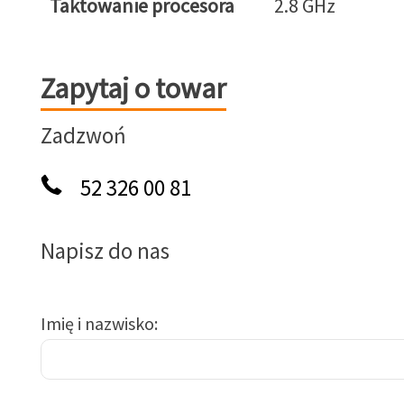
Taktowanie procesora
2.8 GHz
Zapytaj o towar
Zapytaj o towar
Zadzwoń
52 326 00 81
Napisz do nas
Imię i nazwisko