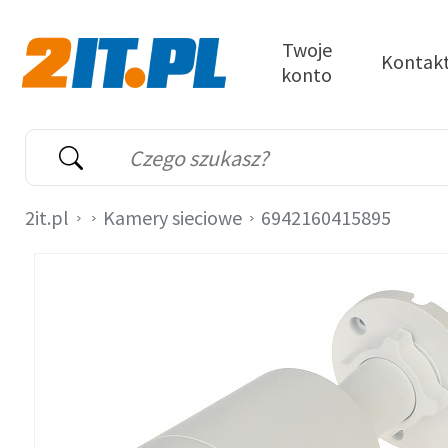
Przejdź do treści
Twoje
Kontak
konto
2it.pl
Wyszukiwarka
Słowo kluczowe
2it.pl
Kamery sieciowe
6942160415895