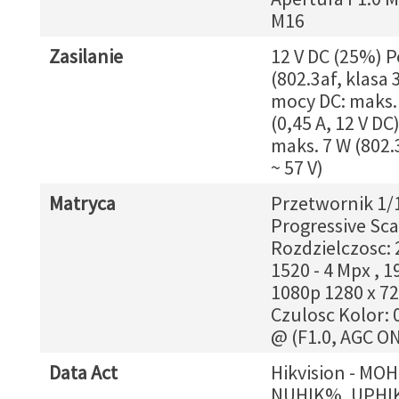
M16
Zasilanie
12 V DC (25%) 
(802.3af, klasa 
mocy DC: maks.
(0,45 A, 12 V DC
maks. 7 W (802.
~ 57 V)
Matryca
Przetwornik 1/1
Progressive Sc
Rozdzielczosc: 
1520 - 4 Mpx , 1
1080p 1280 x 72
Czulosc Kolor: 
@ (F1.0, AGC ON
Data Act
Hikvision - MO
NUHIK%, UPHI