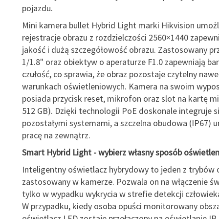
pojazdu.
Mini kamera bullet Hybrid Light marki Hikvision umożl
rejestracje obrazu z rozdzielczości 2560×1440 zapewn
jakość i dużą szczegółowość obrazu. Zastosowany pr
1/1.8" oraz obiektyw o aperaturze F1.0 zapewniają ba
czułość, co sprawia, że obraz pozostaje czytelny nawe
warunkach oświetleniowych. Kamera na swoim wypos
posiada przycisk reset, mikrofon oraz slot na kartę 
512 GB). Dzięki technologii PoE doskonale integruje si
pozostałymi systemami, a szczelna obudowa (IP67) u
pracę na zewnątrz.
Smart Hybrid Light - wybierz własny sposób oświetlen
Inteligentny oświetlacz hybrydowy to jeden z trybów 
zastosowany w kamerze. Pozwala on na włączenie świ
tylko w wypadku wykrycia w strefie detekcji człowieka
W przypadku, kiedy osoba opuści monitorowany obsza
oświetlacz LED zostaje przełączony na oświetlanie IR