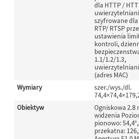
dla HTTP / HTT
uwierzytelnian
szyfrowane dla
RTP/ RTSP prz
ustawienia limi
kontroli, dzien
bezpieczenstwa
1.1/1.2/1.3,
uwierzytelnian
(adres MAC)
Wymiary
szer./wys./dl.
74,4×74,4×179
Obiektyw
Ogniskowa 2.8
widzenia Pozio
pionowo: 54,4°,
przekatna: 126,
Apertura F1.0 