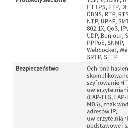
HTTPS, FTP, DH
DDNS, RTP, RTS
NTP, UPnP, SMT
802.1X, QoS, IPv
UDP, Bonjour, 
PPPoE, SNMP,
WebSocket, We
SRTP, SFTP
Bezpieczeństwo
Ochrona hasle
skomplikowane
szyfrowanie H
uwierzytelniani
(EAP-TLS, EAP-
MD5), znak wodn
adresów IP,
uwierzytelnian
podstawowe i 