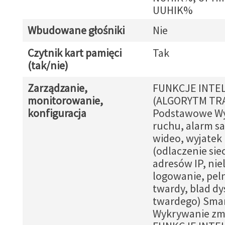
UUHIK%
Wbudowane głośniki
Nie
Czytnik kart pamięci
Tak
(tak/nie)
Zarządzanie,
FUNKCJE INTE
monitorowanie,
(ALGORYTM TR
konfiguracja
Podstawowe W
ruchu, alarm s
wideo, wyjatek
(odlaczenie siec
adresów IP, nie
logowanie, pel
twardy, blad d
twardego) Sma
Wykrywanie zm