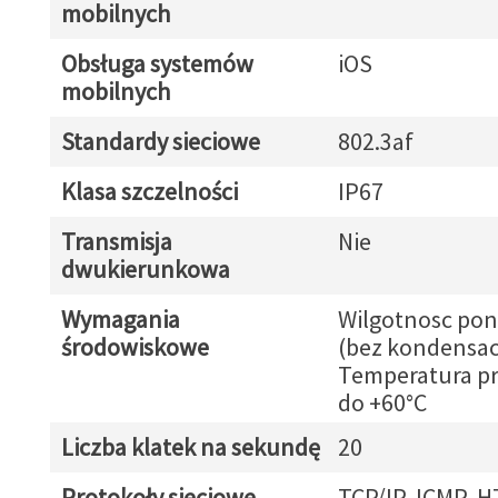
mobilnych
Obsługa systemów
iOS
mobilnych
Standardy sieciowe
802.3af
Klasa szczelności
IP67
Transmisja
Nie
dwukierunkowa
Wymagania
Wilgotnosc pon
środowiskowe
(bez kondensacj
Temperatura pr
do +60°C
Liczba klatek na sekundę
20
Protokoły sieciowe
TCP/IP, ICMP, H