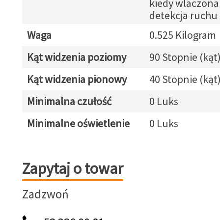
kiedy wlaczona 
detekcja ruchu
Waga
0.525 Kilogram
Kąt widzenia poziomy
90 Stopnie (kąt
Kąt widzenia pionowy
40 Stopnie (kąt
Minimalna czułość
0 Luks
Minimalne oświetlenie
0 Luks
Zapytaj o towar
Zapytaj o towar
Zadzwoń