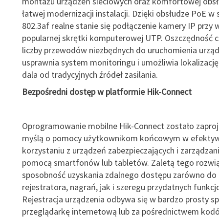
montażu urządzeń sieciowych oraz komfortowej obsłu
łatwej modernizacji instalacji. Dzięki obsłudze PoE w
802.3af realne stanie się podłączenie kamery IP przy 
popularnej skrętki komputerowej UTP. Oszczędność c
liczby przewodów niezbędnych do uruchomienia urząd
usprawnia system monitoringu i umożliwia lokalizacj
dala od tradycyjnych źródeł zasilania.
Bezpośredni dostęp w platformie Hik-Connect
Oprogramowanie mobilne Hik-Connect zostało zapro
myślą o pomocy użytkownikom końcowym w efekty
korzystaniu z urządzeń zabezpieczających i zarządzani
pomocą smartfonów lub tabletów. Zaletą tego rozwią
sposobność uzyskania zdalnego dostępu zarówno do 
rejestratora, nagrań, jak i szeregu przydatnych funkcj
Rejestracja urządzenia odbywa się w bardzo prosty s
przeglądarkę internetową lub za pośrednictwem kod