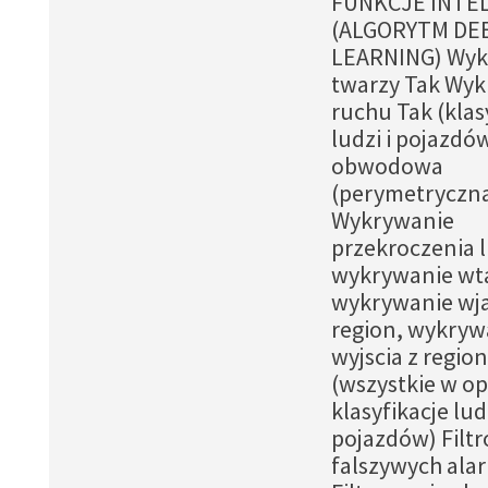
FUNKCJE INTE
(ALGORYTM DE
LEARNING) Wyk
twarzy Tak Wy
ruchu Tak (klas
ludzi i pojazdó
obwodowa
(perymetryczn
Wykrywanie
przekroczenia li
wykrywanie wta
wykrywanie wj
region, wykryw
wyjscia z regio
(wszystkie w op
klasyfikacje ludz
pojazdów) Filt
falszywych al