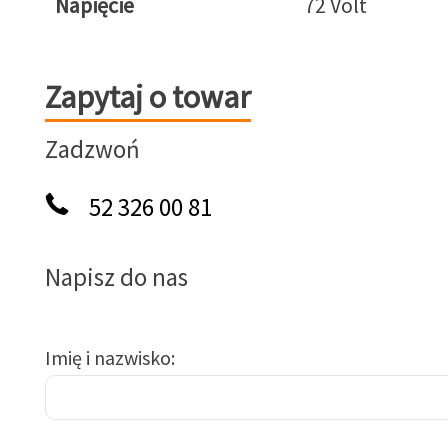
Napięcie
72 Volt
Zapytaj o towar
Zapytaj o towar
Zadzwoń
52 326 00 81
Napisz do nas
Imię i nazwisko