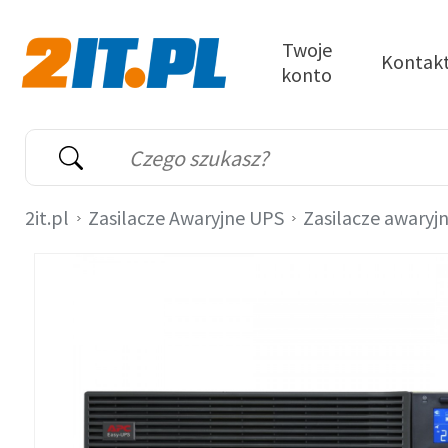
Przejdź do treści
Twoje
Kontak
konto
2it.pl
Wyszukiwarka
Słowo kluczowe
2it.pl
Zasilacze Awaryjne UPS
Zasilacze awaryj