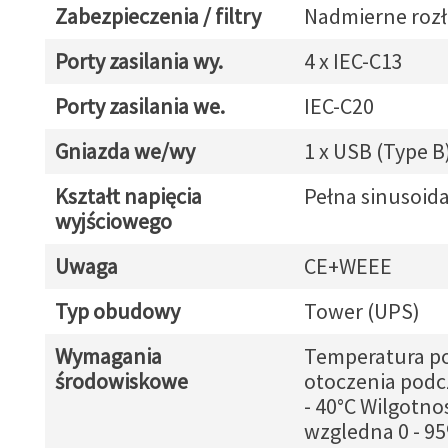
Zabezpieczenia / filtry
Nadmierne roz
Porty zasilania wy.
4 x IEC-C13
Porty zasilania we.
IEC-C20
Gniazda we/wy
1 x USB (Type B
Kształt napięcia
Pełna sinusoid
wyjściowego
Uwaga
CE+WEEE
Typ obudowy
Tower (UPS)
Wymagania
Temperatura p
środowiskowe
otoczenia podcz
- 40°C Wilgotno
wzgledna 0 - 9