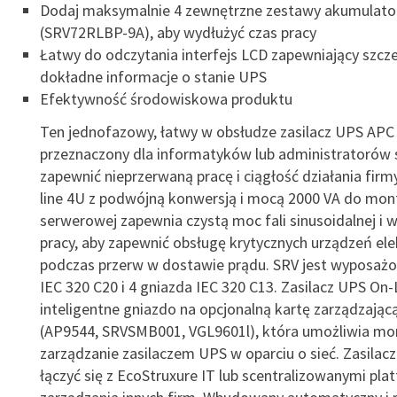
Dodaj maksymalnie 4 zewnętrzne zestawy akumulat
(SRV72RLBP-9A), aby wydłużyć czas pracy
Łatwy do odczytania interfejs LCD zapewniający szcz
dokładne informacje o stanie UPS
Efektywność środowiskowa produktu
Ten jednofazowy, łatwy w obsłudze zasilacz UPS APC 
przeznaczony dla informatyków lub administratorów s
zapewnić nieprzerwaną pracę i ciągłość działania firm
line 4U z podwójną konwersją i mocą 2000 VA do mon
serwerowej zapewnia czystą moc fali sinusoidalnej i 
pracy, aby zapewnić obsługę krytycznych urządzeń ele
podczas przerw w dostawie prądu. SRV jest wyposażo
IEC 320 C20 i 4 gniazda IEC 320 C13. Zasilacz UPS On-
inteligentne gniazdo na opcjonalną kartę zarządzającą
(AP9544, SRVSMB001, VGL9601l), która umożliwia mon
zarządzanie zasilaczem UPS w oparciu o sieć. Zasila
łączyć się z EcoStruxure IT lub scentralizowanymi pl