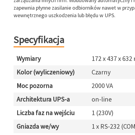
zarządzania innych firm. Wbudowany automatyczny i 
zapewnia płynne zasilanie odbiorników nawet w przy
wewnętrznego uszkodzenia lub błędu w UPS.
Specyfikacja
Wymiary
172 x 437 x 63
Kolor (wyliczeniowy)
Czarny
Moc pozorna
2000 VA
Architektura UPS-a
on-line
Liczba faz na wejściu
1 (230V)
Gniazda we/wy
1 x RS-232 (COM