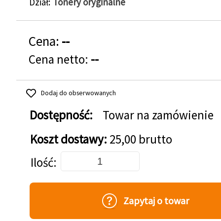
Dział
Tonery oryginalne
Cena:
--
Cena netto:
--
Dodaj do obserwowanych
Dostępność:
Towar na zamówienie
Koszt dostawy:
25,00 brutto
Dodaj do koszyka
Ilość
Zapytaj o towar