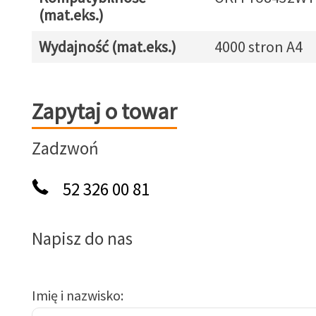
(mat.eks.)
Wydajność (mat.eks.)
4000 stron A4
Zapytaj o towar
Zapytaj o towar
Zadzwoń
52 326 00 81
Napisz do nas
Imię i nazwisko