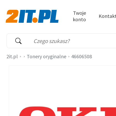
Przejdź do treści
Twoje
Kontak
konto
2it.pl
Wyszukiwarka
Słowo kluczowe
2it.pl
Tonery oryginalne
46606508