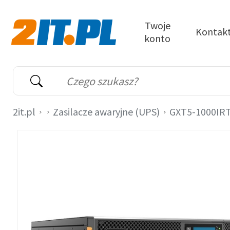
Przejdź do treści
Twoje
Kontak
konto
2it.pl
Wyszukiwarka
Słowo kluczowe
2it.pl
Zasilacze awaryjne (UPS)
GXT5-1000IR