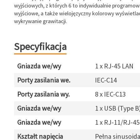
wyjściowych, z których 6 to indywidualnie programow
wyjściowe, a także wielojęzyczny kolorowy wyświetlac
wykrywanie grawitacji.
Specyfikacja
Gniazda we/wy
1 x RJ-45 LAN
Porty zasilania we.
IEC-C14
Porty zasilania wy.
8 x IEC-C13
Gniazda we/wy
1 x USB (Type B
Gniazda we/wy
1 x RJ-11/RJ-45
Kształt napięcia
Pełna sinusoid