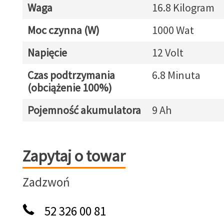
Waga
16.8 Kilogram
Moc czynna (W)
1000 Wat
Napięcie
12 Volt
Czas podtrzymania
6.8 Minuta
(obciążenie 100%)
Pojemność akumulatora
9 Ah
Zapytaj o towar
Zapytaj o towar
Zadzwoń
52 326 00 81