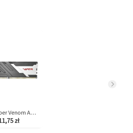
Pamięć Viper Venom AMD 8GB/6400(1*8GB) CL38
11,75 zł