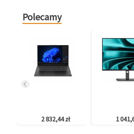
Polecamy
2 832,44 zł
1 041,6