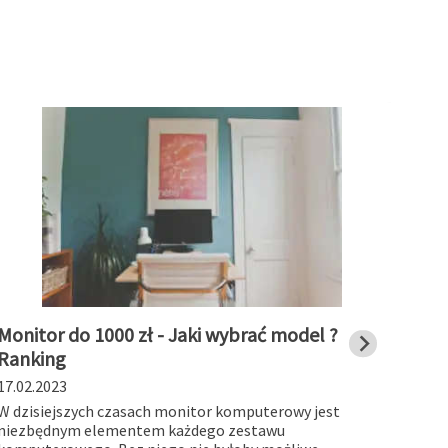
Monitor do 1000 zł - Jaki wybrać model ?
Stac
Ranking
char
17.02.2023
19.01
W dzisiejszych czasach monitor komputerowy jest
Stacj
niezbędnym elementem każdego zestawu
works