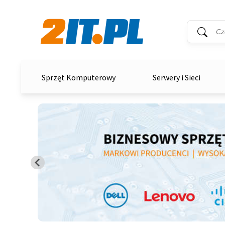
Wyszukiwar
Słowo kluc
2it.pl
Sprzęt Komputerowy
Serwery i Sieci