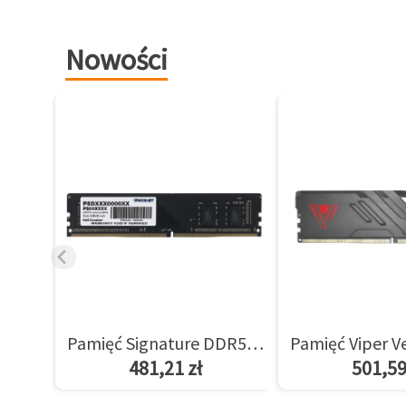
Nowości
Pamięć Signature DDR5 8GB/5600(1*8GB) CL46
481,21 zł
501,59