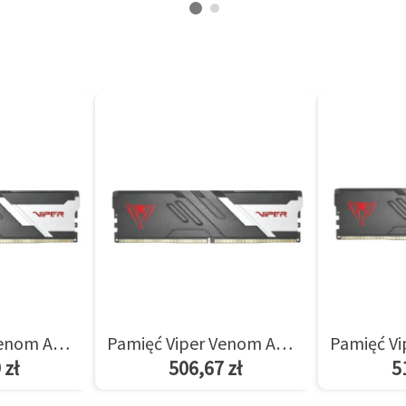
Pamięć Viper Venom AMD 8GB/5600(1*8GB) CL36
Pamięć Viper Venom AMD 8GB/6000(1*8GB) CL36
 zł
506,67 zł
5