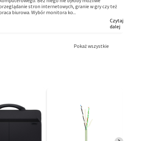
komputerowego. Bez niego nie byłoby możliwe
myślą
przeglądanie stron internetowych, granie w gry czy też
firm.
praca biurowa. Wybór monitora ko...
Czytaj
dalej
Pokaż wszystkie