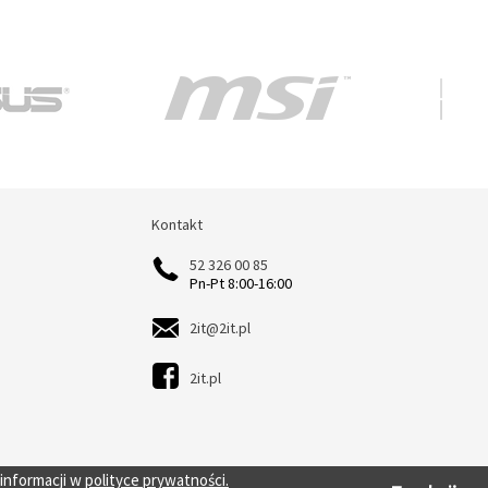
Kontakt
Kontakt
52 326 00 85
Pn-Pt 8:00-16:00
2it@2it.pl
2it.pl
 informacji w
polityce prywatności.