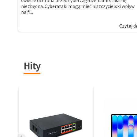
świecie ochrona przed cyberzagrożeniami stała się
niezbędna. Cyberataki mogą mieć niszczycielski wpływ
na fi...
Czytaj d
Hity