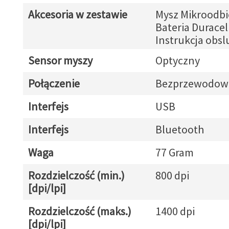
Akcesoria w zestawie
Mysz Mikroodbi
Bateria Duracel
Instrukcja obsl
Sensor myszy
Optyczny
Połączenie
Bezprzewodow
Interfejs
USB
Interfejs
Bluetooth
Waga
77 Gram
Rozdzielczość (min.)
800 dpi
[dpi/lpi]
Rozdzielczość (maks.)
1400 dpi
[dpi/lpi]