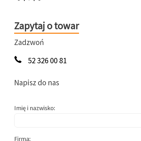
Zapytaj o towar
Zapytaj o towar
Zadzwoń
52 326 00 81
Napisz do nas
Imię i nazwisko
Firma