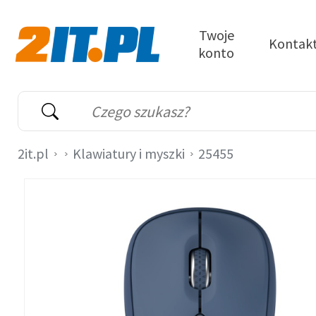
Przejdź do treści
Twoje
Kontak
konto
2it.pl
Wyszukiwarka
Słowo kluczowe
2it.pl
Klawiatury i myszki
25455