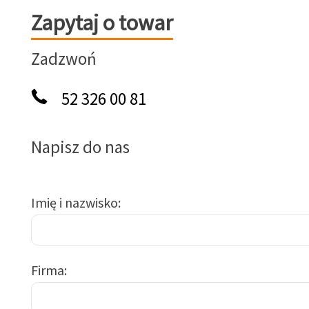
Zapytaj o towar
Zapytaj o towar
Zadzwoń
52 326 00 81
Napisz do nas
Imię i nazwisko
Firma