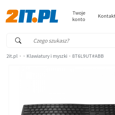
Przejdź do treści
Twoje
Kontak
konto
2it.pl
Wyszukiwarka
Słowo kluczowe
2it.pl
Klawiatury i myszki
8T6L9UT#ABB