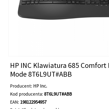
HP INC Klawiatura 685 Comfort 
Mode 8T6L9UT#ABB
Producent
HP Inc.
Kod producenta
8T6L9UT#ABB
EAN
198122954957