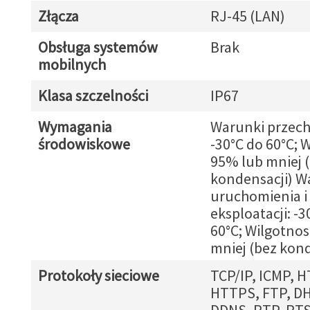
Złącza
RJ-45 (LAN)
Obsługa systemów
Brak
mobilnych
Klasa szczelności
IP67
Wymagania
Warunki przec
środowiskowe
-30°C do 60°C; 
95% lub mniej 
kondensacji) W
uruchomienia i
eksploatacji: -3
60°C; Wilgotno
mniej (bez kond
Protokoły sieciowe
TCP/IP, ICMP, H
HTTPS, FTP, DH