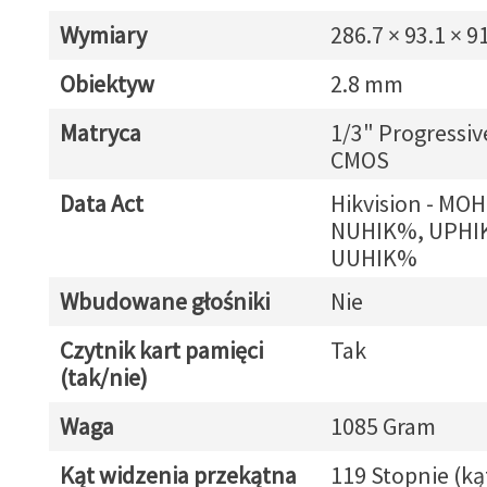
Wymiary
286.7 × 93.1 × 
Obiektyw
2.8 mm
Matryca
1/3" Progressiv
CMOS
Data Act
Hikvision - MO
NUHIK%, UPHI
UUHIK%
Wbudowane głośniki
Nie
Czytnik kart pamięci
Tak
(tak/nie)
Waga
1085 Gram
Kąt widzenia przekątna
119 Stopnie (ką