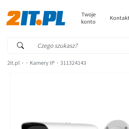
Przejdź do treści
Twoje
Kontak
konto
2it.pl
Wyszukiwarka
Słowo kluczowe
2it.pl
Kamery IP
311324143