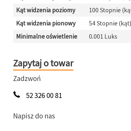
Kąt widzenia poziomy
100 Stopnie (ką
Kąt widzenia pionowy
54 Stopnie (kąt
Minimalne oświetlenie
0.001 Luks
Zapytaj o towar
Zapytaj o towar
Zadzwoń
52 326 00 81
Napisz do nas