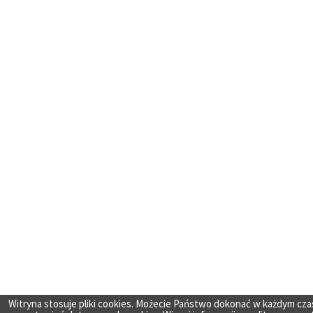
Witryna stosuje pliki cookies. Możecie Państwo dokonać w każdym cza