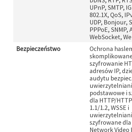
DDNS, RTP, RTS
UPnP, SMTP, IG
802.1X, QoS, IPv
UDP, Bonjour, 
PPPoE, SNMP, 
WebSocket, We
Bezpieczeństwo
Ochrona hasle
skomplikowane
szyfrowanie HTT
adresów IP, dzi
audytu bezpiec
uwierzytelnian
podstawowe i 
dla HTTP/HTTP
1.1/1.2, WSSE i
uwierzytelnian
szyfrowane dla
Network Video 