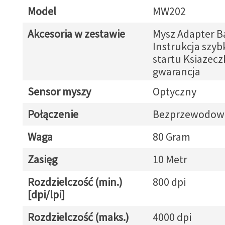
Model
MW202
Akcesoria w zestawie
Mysz Adapter B
Instrukcja szyb
startu Ksiazecz
gwarancja
Sensor myszy
Optyczny
Połączenie
Bezprzewodow
Waga
80 Gram
Zasięg
10 Metr
Rozdzielczość (min.)
800 dpi
[dpi/lpi]
Rozdzielczość (maks.)
4000 dpi