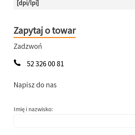
[dpi/lpi]
Zapytaj o towar
Zapytaj o towar
Zadzwoń
52 326 00 81
Napisz do nas
Imię i nazwisko