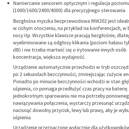
Namierzanie sensorem optycznym i regulacja poziom
(1000/1600/2400/4000) dla precyzyjnego sterowania
Bezgłośna myszka bezprzewodowa MW202 jest idealn
w cichym otoczeniu, na przykład na konferencjach, w b
nocy itp. Wszystkie klawisze pracują bezgłośnie, dlat
wyeliminowane są odgłosy klikania (poziom hałasu ty
dB) i nie trzeba martwić się o irytowanie innych osób.
koncentracja, większa wydajność.
Urządzenie automatycznie przechodzi w tryb oszczędz
po 2 sekundach bezczynności, zmniejszając zużycie en
Ponadto po minucie bezczynności wchodzi w stan gł
uśpienia, co pomaga przedłużyć czas pracy na baterię.
jednokrotnym sparowaniu nie ma potrzeby ponowne
nawiązywania połączenia, wystarczy przesunąć urządz
nacisnąć dowolny przycisk, lewy lub prawy, aby je wyb
uśpienia.
Urządzenie przeznaczone wyłącznie dla użytkownikó