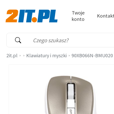
Przejdź do treści
Twoje
Kontak
konto
2it.pl
Wyszukiwarka
Słowo kluczowe
2it.pl
Klawiatury i myszki
90XB066N-BMU020