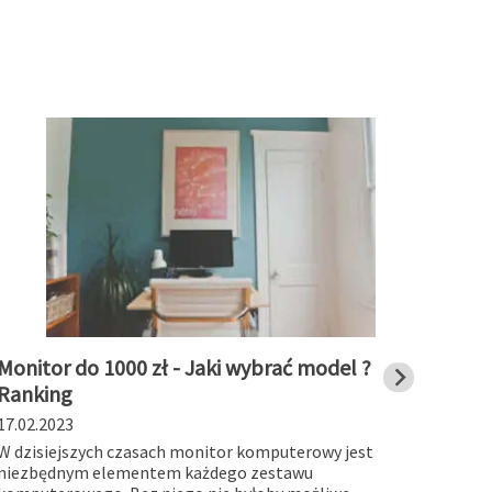
Monitor do 1000 zł - Jaki wybrać model ?
Stac
Ranking
char
17.02.2023
19.01
W dzisiejszych czasach monitor komputerowy jest
Stacj
niezbędnym elementem każdego zestawu
works