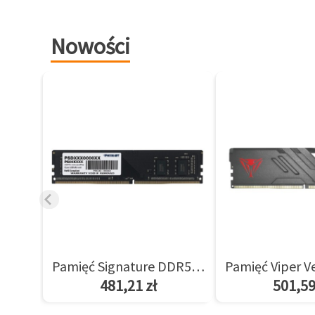
Nowości
Pamięć Signature DDR5 8GB/5600(1*8GB) CL46
481,21 zł
501,59