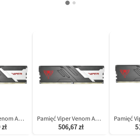
Pamięć Viper Venom AMD 8GB/5600(1*8GB) CL36
Pamięć Viper Venom AMD 8GB/6000(1*8GB) CL36
 zł
506,67 zł
5