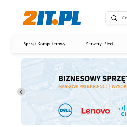
Wyszukiwar
Słowo kluc
2it.pl
Sprzęt Komputerowy
Serwery i Sieci