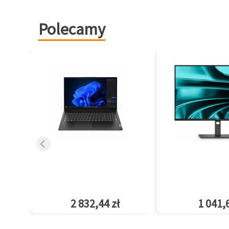
Polecamy
2 832,44 zł
1 041,6