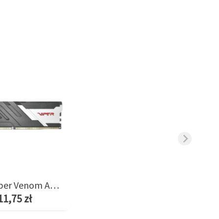
Pamięć Viper Venom AMD 8GB/6400(1*8GB) CL38
11,75 zł