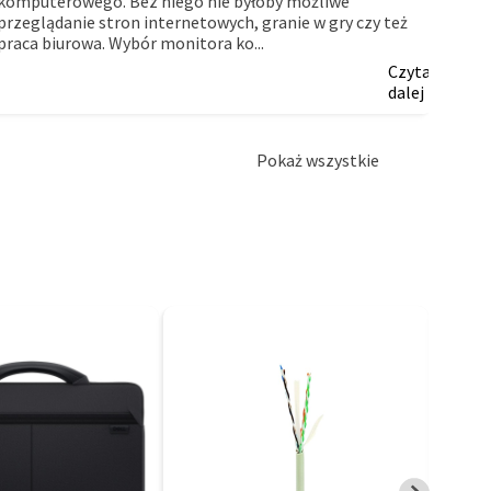
komputerowego. Bez niego nie byłoby możliwe
myślą
przeglądanie stron internetowych, granie w gry czy też
firm.
praca biurowa. Wybór monitora ko...
Czytaj
dalej
Pokaż wszystkie