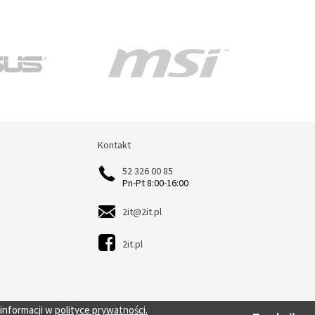
Kontakt
Kontakt
52 326 00 85
Pn-Pt 8:00-16:00
2it@2it.pl
2it.pl
 informacji w
polityce prywatności.