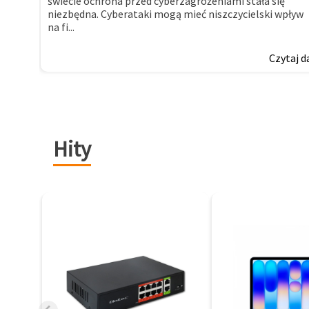
świecie ochrona przed cyberzagrożeniami stała się
niezbędna. Cyberataki mogą mieć niszczycielski wpływ
na fi...
Czytaj d
Hity