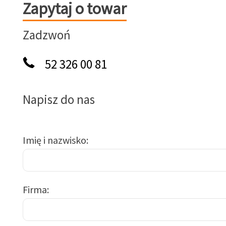
Zapytaj o towar
Zapytaj o towar
Zadzwoń
52 326 00 81
Napisz do nas
Imię i nazwisko
Firma