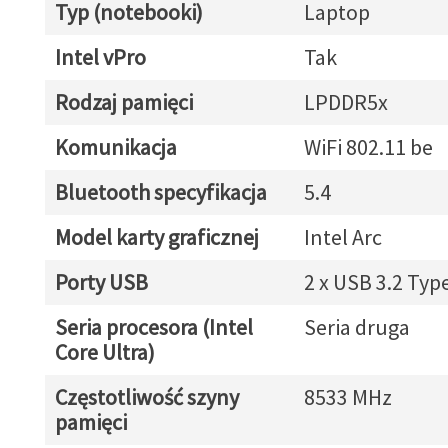
Typ (notebooki)
Laptop
Intel vPro
Tak
Rodzaj pamięci
LPDDR5x
Komunikacja
WiFi 802.11 be
Bluetooth specyfikacja
5.4
Model karty graficznej
Intel Arc
Porty USB
2 x USB 3.2 Typ
Seria procesora (Intel
Seria druga
Core Ultra)
Częstotliwość szyny
8533 MHz
pamięci