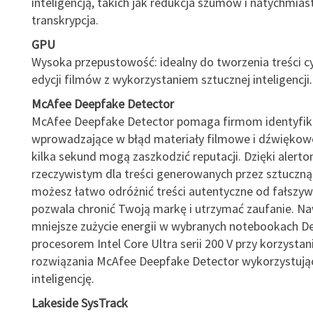
inteligencją, takich jak redukcja szumów i natychmia
transkrypcja.
GPU
Wysoka przepustowość: idealny do tworzenia treści c
edycji filmów z wykorzystaniem sztucznej inteligencji.
McAfee Deepfake Detector
McAfee Deepfake Detector pomaga firmom identyfi
wprowadzające w błąd materiały filmowe i dźwiękowe
kilka sekund mogą zaszkodzić reputacji. Dzięki alert
rzeczywistym dla treści generowanych przez sztuczną 
możesz łatwo odróżnić treści autentyczne od fałszyw
pozwala chronić Twoją markę i utrzymać zaufanie. N
mniejsze zużycie energii w wybranych notebookach Del
procesorem Intel Core Ultra serii 200 V przy korzystan
rozwiązania McAfee Deepfake Detector wykorzystują
inteligencję.
Lakeside SysTrack