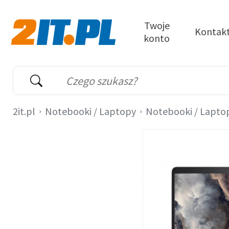
Przejdź do treści
Twoje
Kontak
konto
2it.pl
Wyszukiwarka
Słowo kluczowe
2it.pl
Notebooki / Laptopy
Notebooki / Lapto