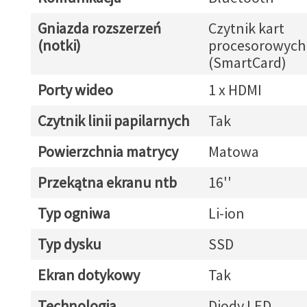
Gniazda rozszerzeń
Czytnik kart
(notki)
procesorowych
(SmartCard)
Porty wideo
1 x HDMI
Czytnik linii papilarnych
Tak
Powierzchnia matrycy
Matowa
Przekątna ekranu ntb
16''
Typ ogniwa
Li-ion
Typ dysku
SSD
Ekran dotykowy
Tak
Technologia
Diody LED