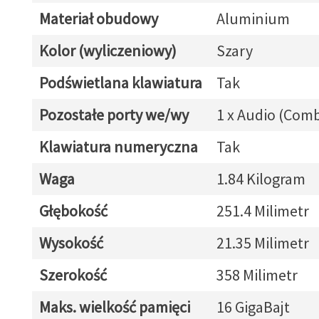
Materiał obudowy
Aluminium
Kolor (wyliczeniowy)
Szary
Podświetlana klawiatura
Tak
Pozostałe porty we/wy
1 x Audio (Com
Klawiatura numeryczna
Tak
Waga
1.84 Kilogram
Głębokość
251.4 Milimetr
Wysokość
21.35 Milimetr
Szerokość
358 Milimetr
Maks. wielkość pamięci
16 GigaBajt