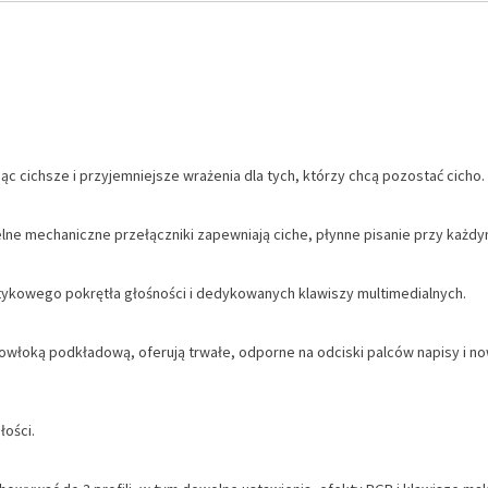
jąc cichsze i przyjemniejsze wrażenia dla tych, którzy chcą pozostać cicho.
elne mechaniczne przełączniki zapewniają ciche, płynne pisanie przy każdym
ykowego pokrętła głośności i dedykowanych klawiszy multimedialnych.
powłoką podkładową, oferują trwałe, odporne na odciski palców napisy i
łości.