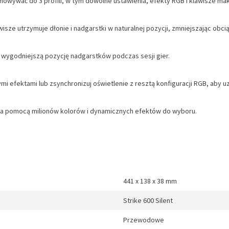
ywać do 3 profili, w tym dowolne ustawienia, efekty RGB i klawisze mak
isze utrzymuje dłonie i nadgarstki w naturalnej pozycji, zmniejszając obci
ć wygodniejszą pozycję nadgarstków podczas sesji gier.
nymi efektami lub zsynchronizuj oświetlenie z resztą konfiguracji RGB, aby 
e za pomocą milionów kolorów i dynamicznych efektów do wyboru.
441 x 138 x 38 mm
Strike 600 Silent
Przewodowe