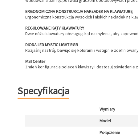
Wbudowana pamięć pozwala graczom dostosowywać i przechow
ERGONOMICZNA KONSTRUKCJA NAKŁADEK NA KLAWIATURĘ
Ergonomiczna konstrukcja wysokich i niskich nakładek na klaw
REGULOWANE KĄTY KLAWIATURY
Dwie nóżki klawiatury obsługują kąt nachylenia, aby zapewni
DIODA LED MYSTIC LIGHT RGB
Rozjaśnij nastrój, bawiąc się kolorami i wstępnie zdefiniowa
MSI Center
Zmień konfigurację poleceń klawiszy i dostosuj oświetleni
Specyfikacja
Wymiary
Model
Połączenie