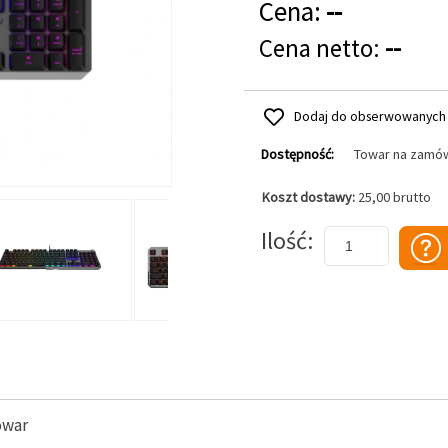
Cena:
--
Cena netto:
--
Dodaj do obserwowanych
Dostępność:
Towar na zamó
Koszt dostawy:
25,00 brutto
Dodaj do koszyka
Ilość
owar