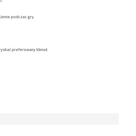
r.
ążenie podczas gry.
uzyskać preferowany klimat.