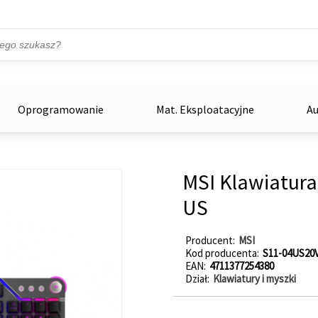
Przejdź do treści
ka
zowe
Oprogramowanie
Mat. Eksploatacyjne
Au
MSI Klawiatura 
US
Producent
MSI
Kod producenta
S11-04US20
EAN
4711377254380
Dział
Klawiatury i myszki