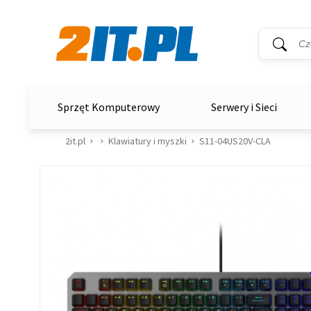
Wyszukiwar
Słowo kluc
2it.pl
Sprzęt Komputerowy
Serwery i Sieci
2it.pl
Klawiatury i myszki
S11-04US20V-CLA