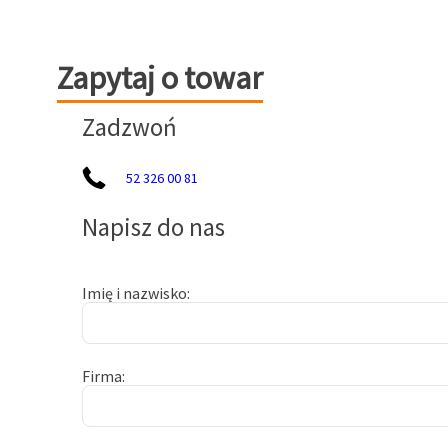
Zapytaj o towar
Zapytaj o towar
Zadzwoń
52 326 00 81
Napisz do nas
Imię i nazwisko
Firma