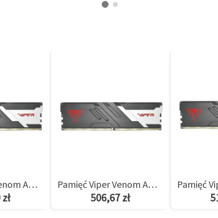
Pamięć Viper Venom AMD 8GB/5600(1*8GB) CL36
Pamięć Viper Venom AMD 8GB/6000(1*8GB) CL36
 zł
506,67 zł
5