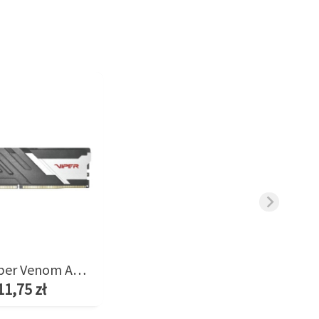
Pamięć Viper Venom AMD 8GB/6400(1*8GB) CL38
11,75 zł