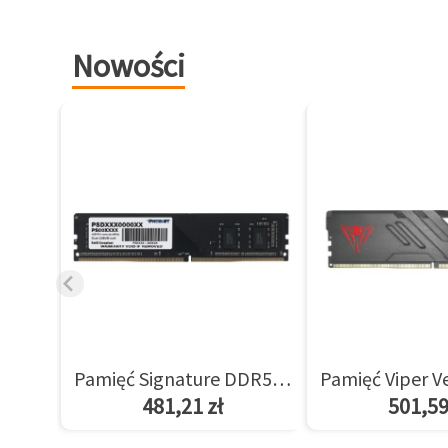
Nowości
Pamięć Signature DDR5 8GB/5600(1*8GB) CL46
481,21 zł
501,59