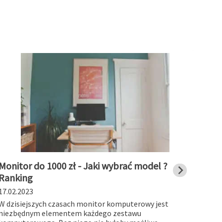
Monitor do 1000 zł - Jaki wybrać model ?
Stac
Ranking
char
17.02.2023
19.01
W dzisiejszych czasach monitor komputerowy jest
Stacj
niezbędnym elementem każdego zestawu
works