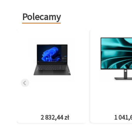
Polecamy
2 832,44 zł
1 041,6