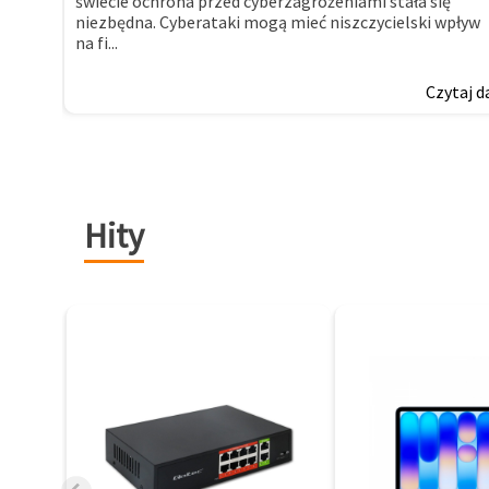
świecie ochrona przed cyberzagrożeniami stała się
niezbędna. Cyberataki mogą mieć niszczycielski wpływ
na fi...
Czytaj d
Hity