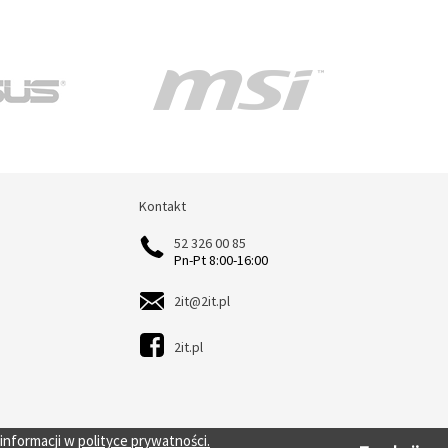
Kontakt
Kontakt
52 326 00 85
Pn-Pt 8:00-16:00
2it@2it.pl
2it.pl
 informacji w
polityce prywatności.