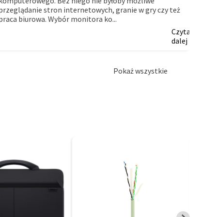
komputerowego. Bez niego nie byłoby możliwe
myślą
przeglądanie stron internetowych, granie w gry czy też
firm.
praca biurowa. Wybór monitora ko...
Czytaj
dalej
Pokaż wszystkie