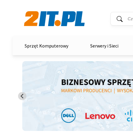
Wyszukiwar
Słowo kluc
2it.pl
Sprzęt Komputerowy
Serwery i Sieci