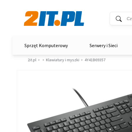
Wyszukiwar
Słowo kluc
2it.pl
Sprzęt Komputerowy
Serwery i Sieci
2it.pl
Klawiatury i myszki
4Y41B69357