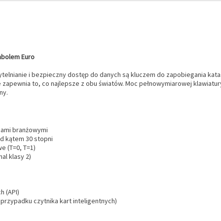
ymbolem Euro
rzytelnianie i bezpieczny dostęp do danych są kluczem do zapobiegania k
óre zapewnia to, co najlepsze z obu światów. Moc pełnowymiarowej klawia
ny.
rdami branżowymi
d kątem 30 stopni
e (T=0, T=1)
l klasy 2)
h (API)
przypadku czytnika kart inteligentnych)