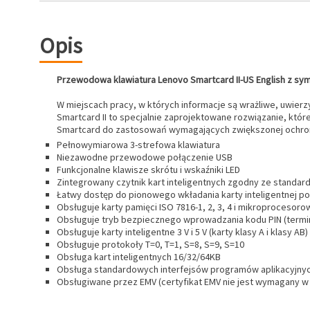
Opis
Przewodowa klawiatura Lenovo Smartcard
II-US English z s
W miejscach pracy, w których informacje są wrażliwe, uwie
Smartcard II to specjalnie zaprojektowane rozwiązanie, kt
Smartcard do zastosowań wymagających zwiększonej ochro
Pełnowymiarowa 3-strefowa klawiatura
Niezawodne przewodowe połączenie USB
Funkcjonalne klawisze skrótu i wskaźniki LED
Zintegrowany czytnik kart inteligentnych zgodny ze standa
Łatwy dostęp do pionowego wkładania karty inteligentnej po
Obsługuje karty pamięci ISO 7816-1, 2, 3, 4 i mikroprocesorow
Obsługuje tryb bezpiecznego wprowadzania kodu PIN (termina
Obsługuje karty inteligentne 3 V i 5 V (karty klasy A i klasy AB)
Obsługuje protokoły T=0, T=1, S=8, S=9, S=10
Obsługa kart inteligentnych 16/32/64KB
Obsługa standardowych interfejsów programów aplikacyjnyc
Obsługiwane przez EMV (certyfikat EMV nie jest wymagany w 