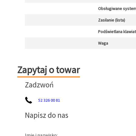
Obsługiwane system
Zasilanie (lista)
Podświetlana klawia
Waga
Zapytaj o towar
Zapytaj o towar
Zadzwoń
52 326 00 81
Napisz do nas
Imię i nazwisko