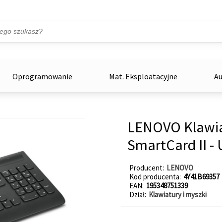
Przejdź do treści
ka
zowe
Oprogramowanie
Mat. Eksploatacyjne
Au
LENOVO Klawia
SmartCard II -
Producent
LENOVO
Kod producenta
4Y41B69357
EAN
195348751339
Dział
Klawiatury i myszki