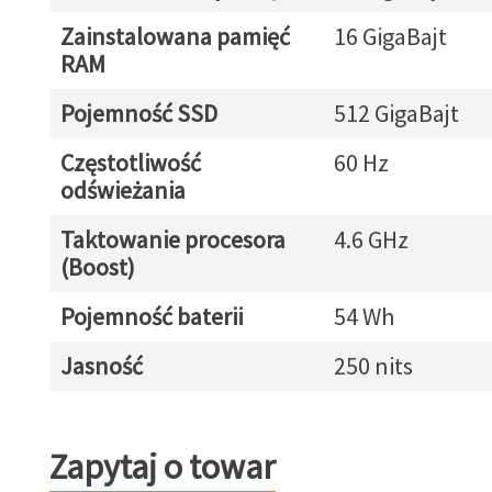
Zainstalowana pamięć
16 GigaBajt
RAM
Pojemność SSD
512 GigaBajt
Częstotliwość
60 Hz
odświeżania
Taktowanie procesora
4.6 GHz
(Boost)
Pojemność baterii
54 Wh
Jasność
250 nits
Zapytaj o towar
Zapytaj o towar