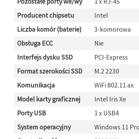
Pozostałe porty we/wy
1 x RJ-45
Producent chipsetu
Intel
Liczba komór (baterie)
3-komorowa
Obsługa ECC
Nie
Interfejs dysku SSD
PCI-Express
Format szerokości SSD
M.2 2230
Komunikacja
WiFi 802.11 ax
Model karty graficznej
Intel Iris Xe
Porty USB
1 x USB4
System operacyjny
Windows 11 Pr