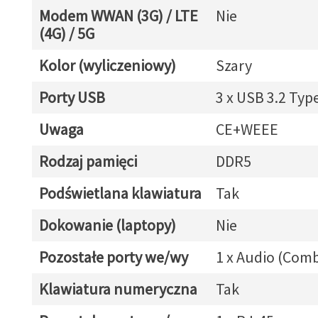
Modem WWAN (3G) / LTE
Nie
(4G) / 5G
Kolor (wyliczeniowy)
Szary
Porty USB
3 x USB 3.2 Typ
Uwaga
CE+WEEE
Rodzaj pamięci
DDR5
Podświetlana klawiatura
Tak
Dokowanie (laptopy)
Nie
Pozostałe porty we/wy
1 x Audio (Com
Klawiatura numeryczna
Tak