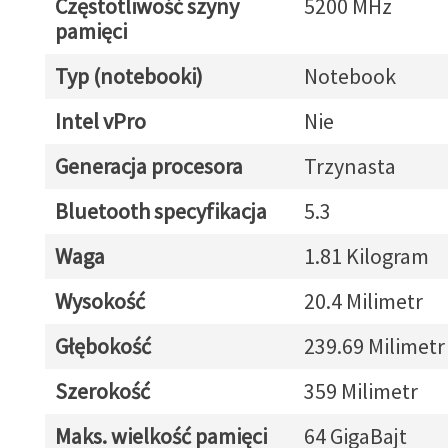
Częstotliwość szyny
5200 MHz
pamięci
Typ (notebooki)
Notebook
Intel vPro
Nie
Generacja procesora
Trzynasta
Bluetooth specyfikacja
5.3
Waga
1.81 Kilogram
Wysokość
20.4 Milimetr
Głębokość
239.69 Milimetr
Szerokość
359 Milimetr
Maks. wielkość pamięci
64 GigaBajt