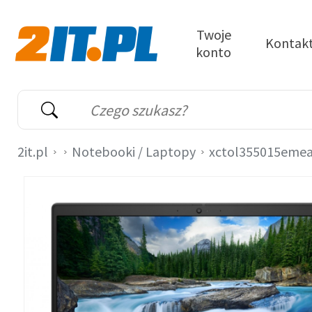
Przejdź do treści
Twoje
Kontak
konto
2it.pl
Wyszukiwarka
Słowo kluczowe
2it.pl
Notebooki / Laptopy
xctol355015eme